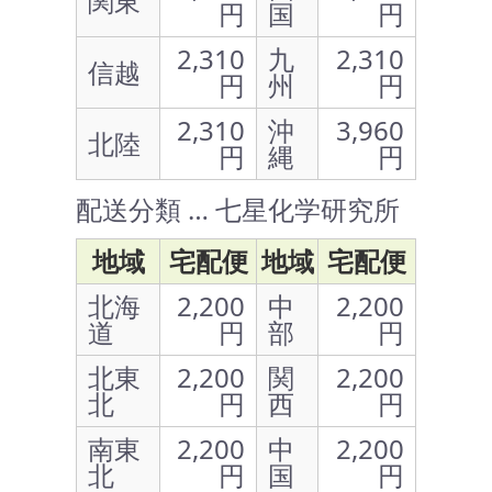
関東
円
国
円
2,310
九
2,310
信越
円
州
円
2,310
沖
3,960
北陸
円
縄
円
配送分類 … 七星化学研究所
地域
宅配便
地域
宅配便
北海
2,200
中
2,200
道
円
部
円
北東
2,200
関
2,200
北
円
西
円
南東
2,200
中
2,200
北
円
国
円