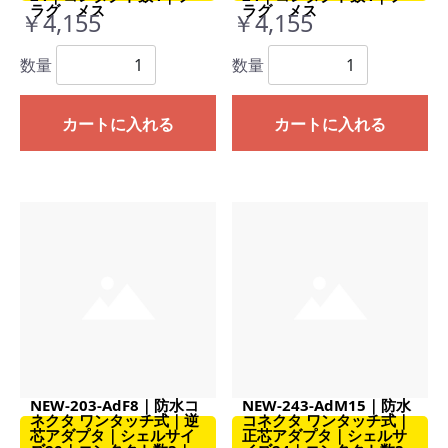
ラグ メス
ラグ メス
￥4,155
￥4,155
数量
数量
カートに入れる
カートに入れる
NEW-203-AdF8｜防水コ
NEW-243-AdM15｜防水
ネクタ ワンタッチ式｜逆
コネクタ ワンタッチ式｜
芯アダプタ｜シェルサイ
正芯アダプタ｜シェルサ