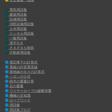
電気用語集
建築用語集
設備用語集
消防設備用語集
土木用語集
トンネル用語集
一般用語集
漢字引き
さまざまな病気
不動産用語集
電圧降下の計算式
電線の許容電流値
接地線の太さの計算式
ヘロンの公式
樹木の重量計算
石の重量
ワイヤーロープの破断荷重
機械の豆知識
ロープワーク
用語集
用語集ブログ