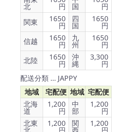
北
円
国
円
1650
四
1650
関東
円
国
円
1650
九
1650
信越
円
州
円
1650
沖
3,300
北陸
円
縄
円
配送分類 … JAPPY
地域
宅配便
地域
宅配便
北海
1,200
中
1,200
道
円
部
円
北東
1,200
関
1,200
北
円
西
円