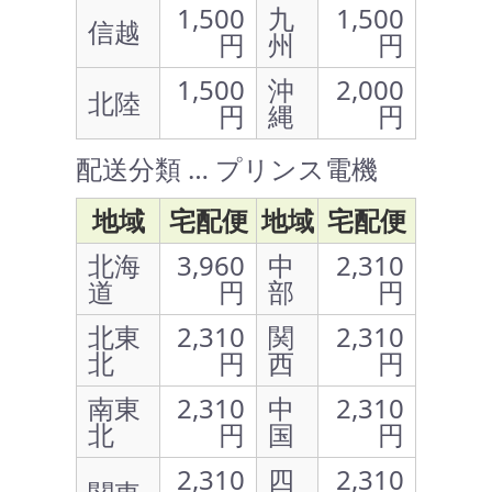
1,500
九
1,500
信越
円
州
円
1,500
沖
2,000
北陸
円
縄
円
配送分類 … プリンス電機
地域
宅配便
地域
宅配便
北海
3,960
中
2,310
道
円
部
円
北東
2,310
関
2,310
北
円
西
円
南東
2,310
中
2,310
北
円
国
円
2,310
四
2,310