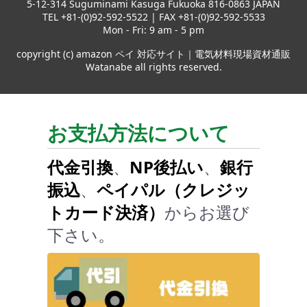
5-12-314 Suguminami Kasuga Fukuoka 816-0863 JAPAN
TEL +81-(0)92-592-5522 | FAX +81-(0)92-592-5533
Mon - Fri: 9 am - 5 pm
copyright (c) amazon ペイ 対応サイト｜電気材料現場資材通販
Watanabe all rights reserved.
お支払方法について
代金引換
、
NP後払い
、
銀行
振込
、
ペイパル（クレジッ
トカード決済）
からお選び
下さい。