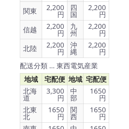
2,200
四
2,200
関東
円
国
円
2,200
九
2,200
信越
円
州
円
2,200
沖
2,200
北陸
円
縄
円
配送分類 … 東西電気産業
地域
宅配便
地域
宅配便
北海
3,300
中
1650
道
円
部
円
北東
1650
関
1650
北
円
西
円
南東
1650
中
1650