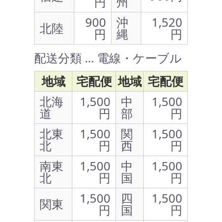
円
州
900
沖
1,520
北陸
円
縄
円
配送分類 … 電線・ケーブル
地域
宅配便
地域
宅配便
北海
1,500
中
1,500
道
円
部
円
北東
1,500
関
1,500
北
円
西
円
南東
1,500
中
1,500
北
円
国
円
1,500
四
1,500
関東
円
国
円