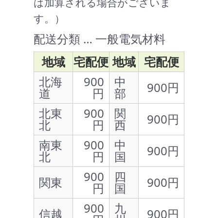
は加算される場合がございま
す。）
配送分類 … 一般電気材料
地域
宅配便
地域
宅配便
北海
900
中
900円
道
円
部
北東
900
関
900円
北
円
西
南東
900
中
900円
北
円
国
900
四
関東
900円
円
国
900
九
信越
900円