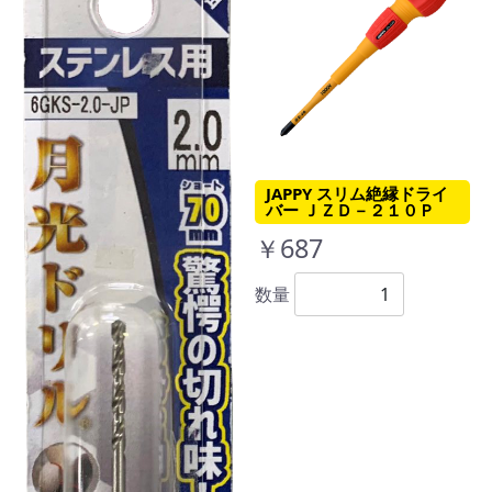
JAPPY スリム絶縁ドライ
バー ＪＺＤ－２１０Ｐ
￥687
数量