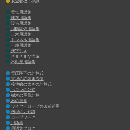
安全看板・標識
電気用語集
建築用語集
設備用語集
消防設備用語集
土木用語集
トンネル用語集
一般用語集
漢字引き
さまざまな病気
不動産用語集
電圧降下の計算式
電線の許容電流値
接地線の太さの計算式
ヘロンの公式
樹木の重量計算
石の重量
ワイヤーロープの破断荷重
機械の豆知識
ロープワーク
用語集
用語集ブログ