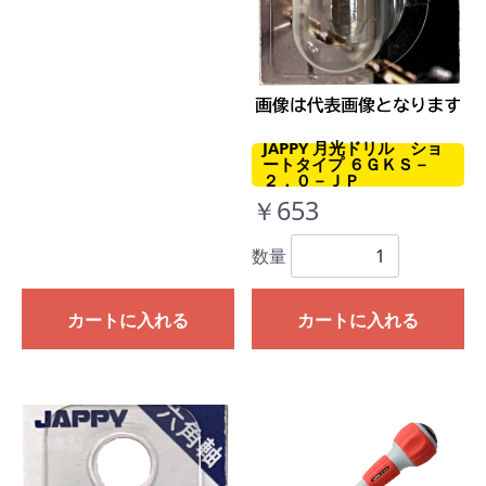
JAPPY 月光ドリル ショ
ートタイプ ６ＧＫＳ－
２．０－ＪＰ
￥653
数量
カートに入れる
カートに入れる