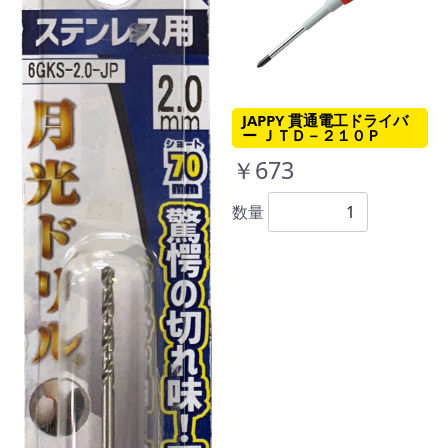
JAPPY 貫通電工ドライバ
ー ＪＴＤ－２１０Ｐ
￥673
数量