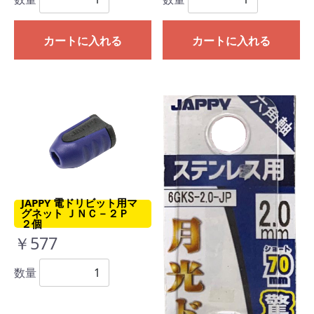
カートに入れる
カートに入れる
JAPPY 電ドリビット用マ
グネット ＪＮＣ－２Ｐ
２個
￥577
数量