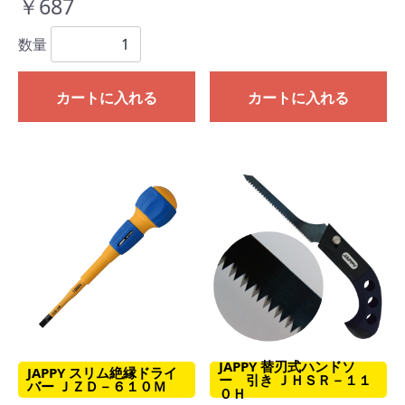
￥687
数量
カートに入れる
カートに入れる
JAPPY 替刃式ハンドソ
JAPPY スリム絶縁ドライ
ー 引き ＪＨＳＲ－１１
バー ＪＺＤ－６１０Ｍ
０Ｈ