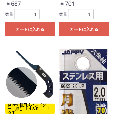
￥687
￥701
数量
数量
カートに入れる
カートに入れる
JAPPY 替刃式ハンドソ
ー 押し ＪＨＳＲ－１１
０Ｔ