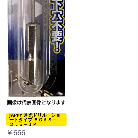
JAPPY 月光ドリル ショ
ートタイプ ６ＧＫＳ－
２．５－ＪＰ
￥666