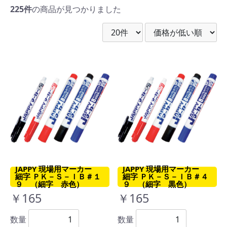
225件
の商品が見つかりました
JAPPY 現場用マーカー
JAPPY 現場用マーカー
細字 ＰＫ－Ｓ－ＩＢ＃１
細字 ＰＫ－Ｓ－ＩＢ＃４
９ （細字 赤色）
９ （細字 黒色）
￥165
￥165
数量
数量