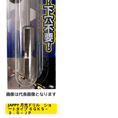
JAPPY 月光ドリル ショ
ートタイプ ６ＧＫＳ－
３．０－ＪＰ