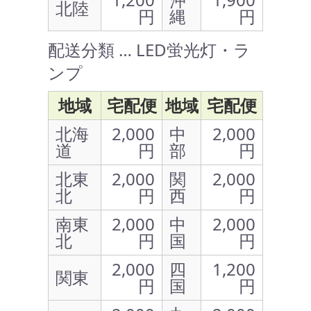
北陸
円
縄
円
配送分類 … LED蛍光灯・ラ
ンプ
地域
宅配便
地域
宅配便
北海
2,000
中
2,000
道
円
部
円
北東
2,000
関
2,000
北
円
西
円
南東
2,000
中
2,000
北
円
国
円
2,000
四
1,200
関東
円
国
円