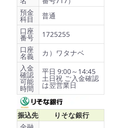
名
番号717）
預金
普通
科目
口座
1725255
番号
口座
カ）ワタナベ
名義
入金
平日 9:00～14:45
確認
土日祝 ご入金確認
可能
は翌営業日
時間
振込先
りそな銀行
金融