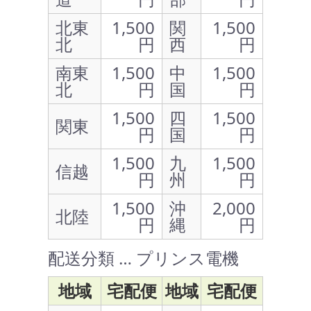
北東
1,500
関
1,500
北
円
西
円
南東
1,500
中
1,500
北
円
国
円
1,500
四
1,500
関東
円
国
円
1,500
九
1,500
信越
円
州
円
1,500
沖
2,000
北陸
円
縄
円
配送分類 … プリンス電機
地域
宅配便
地域
宅配便