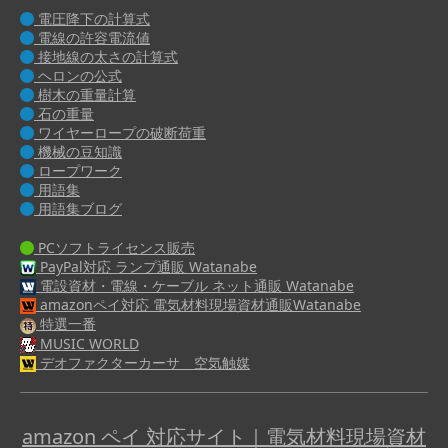
電圧降下の計算式
電線の許容電流値
接地線の太さの計算式
ヘロンの公式
樹木の重量計算
石の重量
ワイヤーロープの破断荷重
機械の豆知識
ロープワーク
用語集
用語集ブログ
PCソフトライセンス販売
PayPal対応 ランプ通販 Watanabe
電設資材・電線・ケーブル ネット通販 Watanabe
amazonペイ対応 電気材料現場資材通販Watanabe
特選一番
MUSIC WORLD
デオファクターカーサ 空気触媒
amazon ペイ 対応サイト｜電気材料現場資材