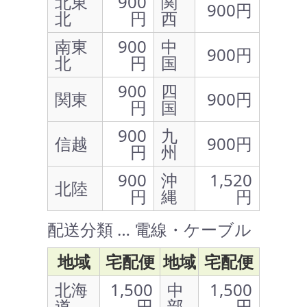
北東
900
関
900円
北
円
西
南東
900
中
900円
北
円
国
900
四
関東
900円
円
国
900
九
信越
900円
円
州
900
沖
1,520
北陸
円
縄
円
配送分類 … 電線・ケーブル
地域
宅配便
地域
宅配便
北海
1,500
中
1,500
道
円
部
円