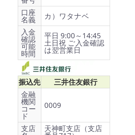
口座
カ）ワタナベ
名義
入金
平日 9:00～14:45
確認
土日祝 ご入金確認
可能
は翌営業日
時間
振込先
三井住友銀行
金融
機関
0009
コー
ド
支店
天神町支店（支店