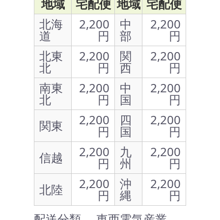
地域
宅配便
地域
宅配便
北海
2,200
中
2,200
道
円
部
円
北東
2,200
関
2,200
北
円
西
円
南東
2,200
中
2,200
北
円
国
円
2,200
四
2,200
関東
円
国
円
2,200
九
2,200
信越
円
州
円
2,200
沖
2,200
北陸
円
縄
円
配送分類 … 東西電気産業