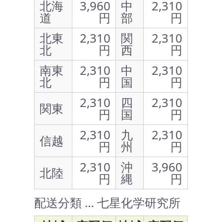
北海
3,960
中
2,310
道
円
部
円
北東
2,310
関
2,310
北
円
西
円
南東
2,310
中
2,310
北
円
国
円
2,310
四
2,310
関東
円
国
円
2,310
九
2,310
信越
円
州
円
2,310
沖
3,960
北陸
円
縄
円
配送分類 … 七星化学研究所