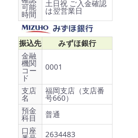
土日祝 ご入金確認
可能
は翌営業日
時間
振込先
みずほ銀行
金融
機関
0001
コー
ド
支店
福岡支店（支店番
名
号660）
預金
普通
科目
口座
2634483
番号