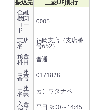
振込先
三菱UFJ銀行
金融
機関
0005
コー
ド
支店
福岡支店（支店番
名
号652）
預金
普通
科目
口座
0171828
番号
口座
カ）ワタナベ
名義
入金
平日 9:00～14:45
確認