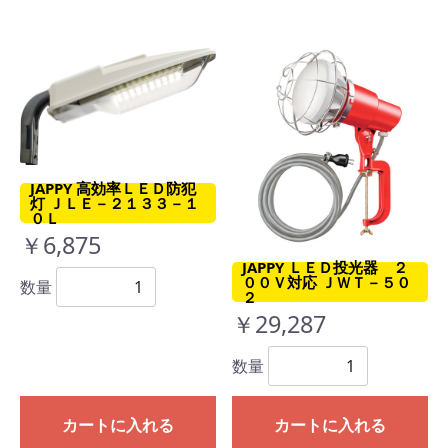
JAPPY 高効率ＬＥＤ防犯
灯 ＪＬＥ－２１３３－１
０Ｌ
￥6,875
JAPPY ＬＥＤ投光器 ２
００Ｖ対応 ＪＷＴ－５０
数量
２
￥29,287
数量
カートに入れる
カートに入れる