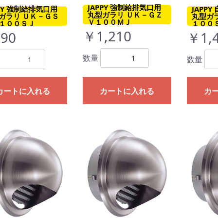
JAPPY 強制給排気口用
PPY 強制給排気口用
JAPP
丸型ガラリ ＵＫ－ＧＺ
ガラリ ＵＫ－ＧＳ
丸型ガ
Ｖ１００ＭＪ
１００ＳＪ
１００
￥1,210
90
￥1,
数量
数量
カートに入れる
カートに入れる
カ