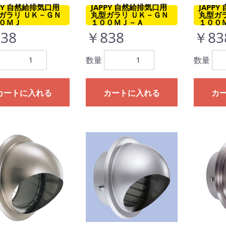
PPY 自然給排気口用
JAPPY 自然給排気口用
JAPP
ガラリ ＵＫ－ＧＮ
丸型ガラリ ＵＫ－ＧＮ
丸型ガ
０ＭＪ
１００ＭＪ－Ａ
１００
38
￥838
￥83
数量
数量
カートに入れる
カートに入れる
カ