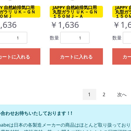
PPY 自然給排気口用
JAPPY 自然給排気口用
JAPP
ガラリ ＵＫ－ＧＮ
丸型ガラリ ＵＫ－ＧＮ
丸型ガ
０ＭＪ
１５０ＭＪ－Ａ
１５０
,636
￥1,636
￥1,
数量
数量
カートに入れる
カートに入れる
カ
1
2
次へ
合わせお待ちいたしております！!
anabeは日本の各製造メーカーの商品はほとんど取り扱ってお