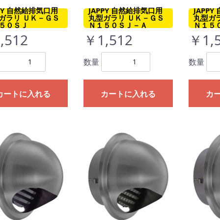
PPY 自然給排気口用
JAPPY 自然給排気口用
JAPP
ガラリ ＵＫ－ＧＳ
丸型ガラリ ＵＫ－ＧＳ
丸型ガ
５０ＳＪ
Ｎ１５０ＳＪ－Ａ
Ｎ１５
,512
￥1,512
￥1,
数量
数量
カートに入れる
カートに入れる
カ