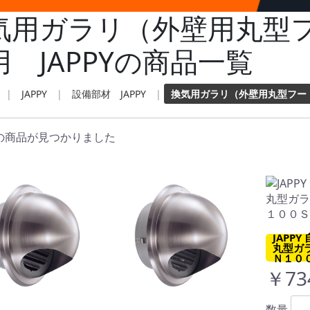
気用ガラリ（外壁用丸型
用 JAPPYの商品一覧
|
JAPPY
|
設備部材 JAPPY
|
換気用ガラリ（外壁用丸型フード
の商品が見つかりました
JAPP
丸型ガ
Ｎ１０
￥73
数量