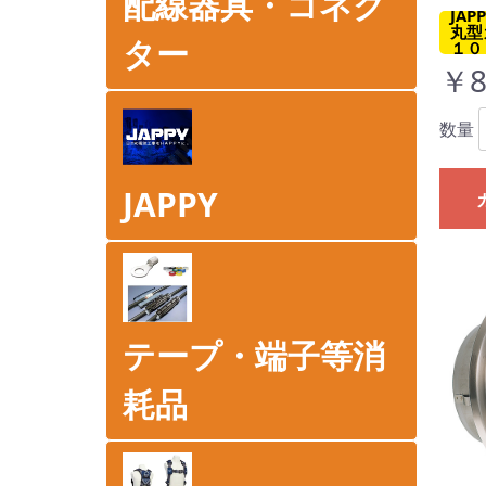
配線器具・コネク
JA
丸型
ター
１０
￥8
数量
JAPPY
テープ・端子等消
耗品