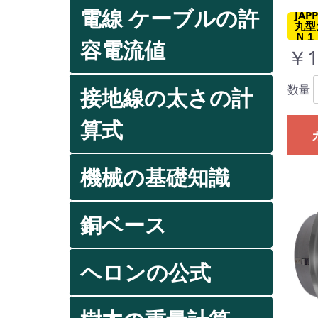
電線 ケーブルの許
JA
丸型
Ｎ１
容電流値
￥1
数量
接地線の太さの計
算式
機械の基礎知識
銅ベース
ヘロンの公式