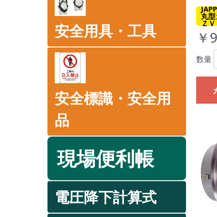
JA
丸型
ＺＶ
安全用具・工具
￥9
数量
安全標識・安全用
品
現場便利帳
電圧降下計算式