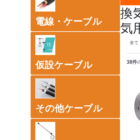
換
電線・ケーブル
気
全て
仮設ケーブル
38件
その他ケーブル