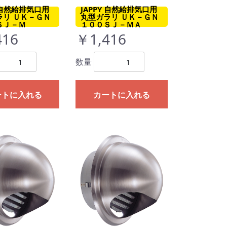
Y 自然給排気口用
JAPPY 自然給排気口用
ラリ ＵＫ－ＧＮ
丸型ガラリ ＵＫ－ＧＮ
ＳＪ－Ｍ
１００ＳＪ－ＭＡ
416
￥1,416
数量
ートに入れる
カートに入れる