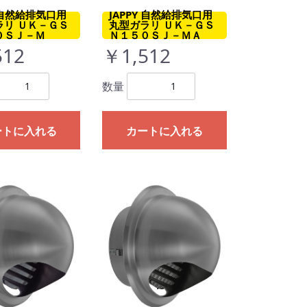
Y 自然給排気口用
JAPPY 自然給排気口用
ラリ ＵＫ－ＧＳ
丸型ガラリ ＵＫ－ＧＳ
０ＳＪ－Ｍ
Ｎ１５０ＳＪ－ＭＡ
512
￥1,512
数量
ートに入れる
カートに入れる