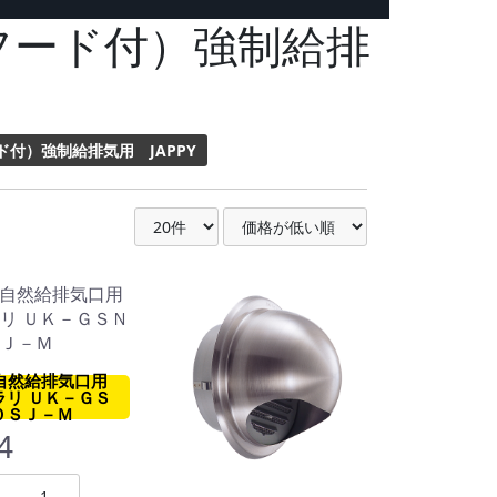
フード付）強制給排
付）強制給排気用 JAPPY
Y 自然給排気口用
ラリ ＵＫ－ＧＳ
０ＳＪ－Ｍ
4