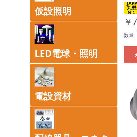
JA
仮設照明
丸型
Ｎ１
￥7
数量
LED電球・照明
電設資材