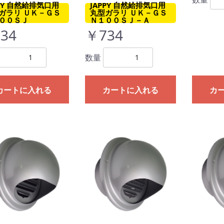
PPY 自然給排気口用
JAPPY 自然給排気口用
ガラリ ＵＫ－ＧＳ
丸型ガラリ ＵＫ－ＧＳ
００ＳＪ
Ｎ１００ＳＪ－Ａ
34
￥734
数量
カートに入れる
カートに入れる
カ