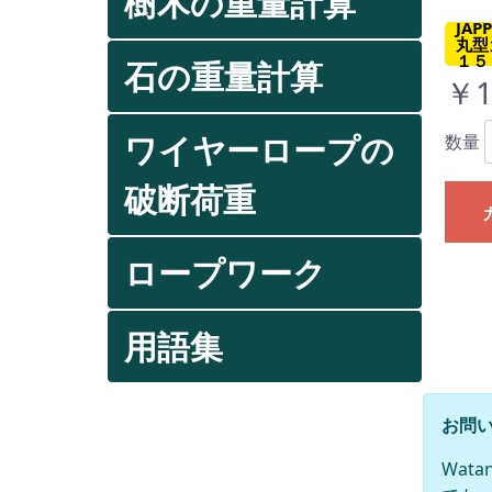
樹木の重量計算
JA
丸型
１５
石の重量計算
￥1
ワイヤーロープの
数量
破断荷重
ロープワーク
用語集
お問い
Wat