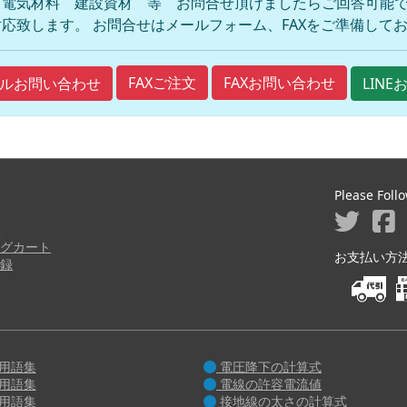
 電気材料 建設資材 等 お問合せ頂けましたらご回答可能で
応致します。 お問合せはメールフォーム、FAXをご準備して
FAXご注文
FAXお問い合わせ
ルお問い合わせ
LIN
Please Foll
ジ
り
グカート
お支払い方法 M
録
用語集
電圧降下の計算式
用語集
電線の許容電流値
用語集
接地線の太さの計算式