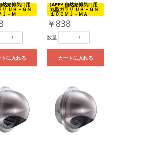
Y 自然給排気口用
JAPPY 自然給排気口用
ラリ ＵＫ－ＧＮ
丸型ガラリ ＵＫ－ＧＮ
ＭＪ－Ｍ
１００ＭＪ－ＭＡ
8
￥838
数量
ートに入れる
カートに入れる