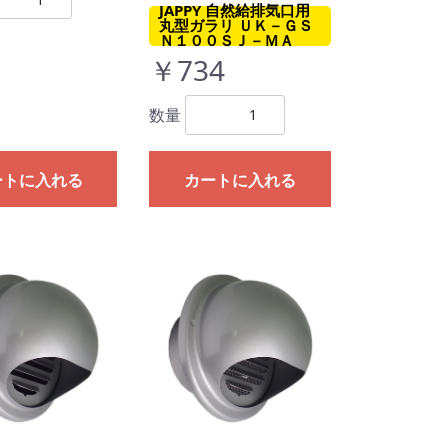
JAPPY 自然給排気口用
丸型ガラリ ＵＫ－ＧＳ
Ｎ１００ＳＪ－ＭＡ
￥734
数量
ートに入れる
カートに入れる