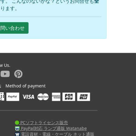
す。 こんなのないかな？というお問合せも
全
おります。
Eお問い合わせ
ow Us.
ethod of payment
PCソフトライセンス販売
PayPal対応 ランプ通販 Watanabe
電設資材・電線・ケーブル ネット通販