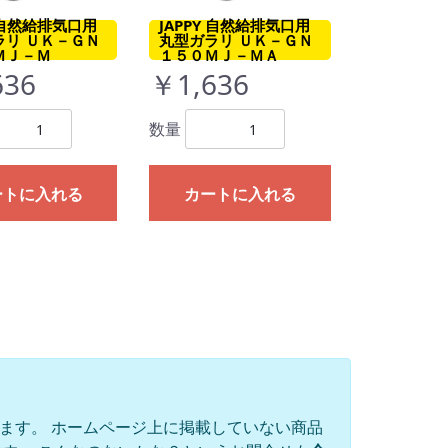
Y 自然給排気口用
JAPPY 自然給排気口用
ラリ ＵＫ－ＧＮ
丸型ガラリ ＵＫ－ＧＮ
ＭＪ－Ｍ
１５０ＭＪ－ＭＡ
636
￥1,636
数量
ートに入れる
カートに入れる
ります。 ホームページ上に掲載していない商品