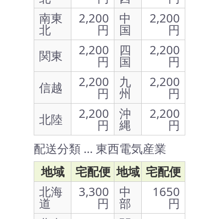
南東
2,200
中
2,200
北
円
国
円
2,200
四
2,200
関東
円
国
円
2,200
九
2,200
信越
円
州
円
2,200
沖
2,200
北陸
円
縄
円
配送分類 … 東西電気産業
地域
宅配便
地域
宅配便
北海
3,300
中
1650
道
円
部
円