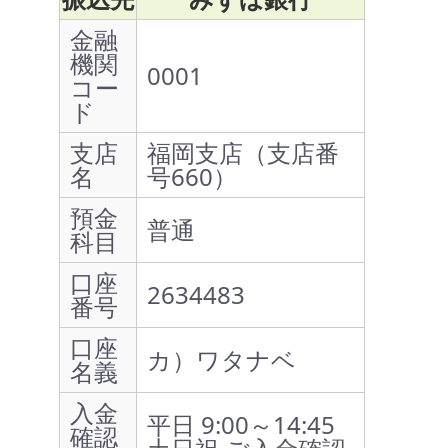
金融
機関
0001
コー
ド
支店
福岡支店（支店番
名
号660）
預金
普通
科目
口座
2634483
番号
口座
カ）ワタナベ
名義
入金
平日 9:00～14:45
確認