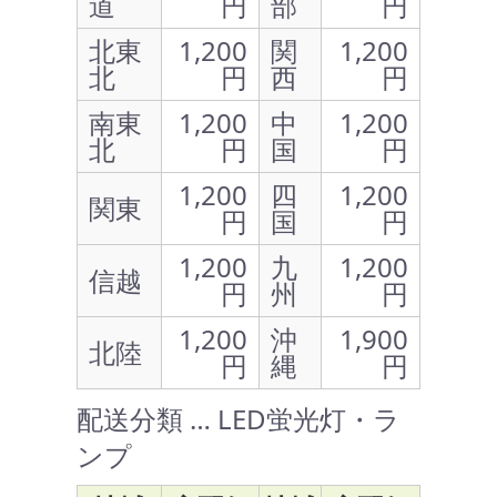
道
円
部
円
北東
1,200
関
1,200
北
円
西
円
南東
1,200
中
1,200
北
円
国
円
1,200
四
1,200
関東
円
国
円
1,200
九
1,200
信越
円
州
円
1,200
沖
1,900
北陸
円
縄
円
配送分類 … LED蛍光灯・ラ
ンプ