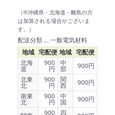
（※沖縄県・北海道・離島の方
は加算される場合がございま
す。）
配送分類 … 一般電気材料
地域
宅配便
地域
宅配便
北海
900
中
900円
道
円
部
北東
900
関
900円
北
円
西
南東
900
中
900円
北
円
国
900
四