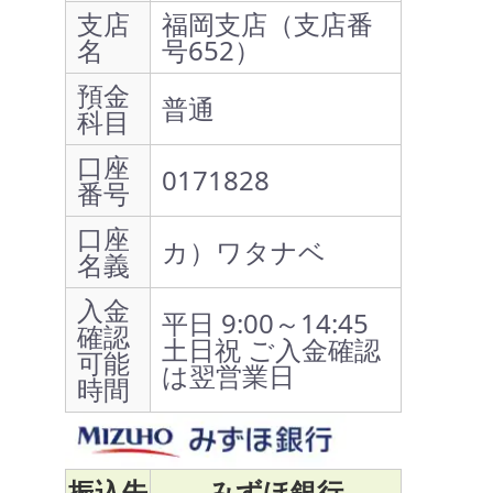
支店
福岡支店（支店番
名
号652）
預金
普通
科目
口座
0171828
番号
口座
カ）ワタナベ
名義
入金
平日 9:00～14:45
確認
土日祝 ご入金確認
可能
は翌営業日
時間
振込先
みずほ銀行