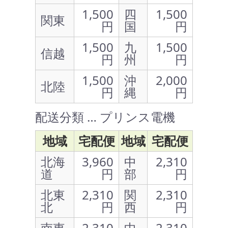
1,500
四
1,500
関東
円
国
円
1,500
九
1,500
信越
円
州
円
1,500
沖
2,000
北陸
円
縄
円
配送分類 … プリンス電機
地域
宅配便
地域
宅配便
北海
3,960
中
2,310
道
円
部
円
北東
2,310
関
2,310
北
円
西
円
南東
2,310
中
2,310