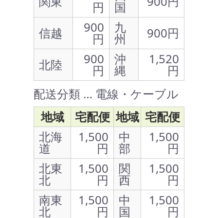
関東
900円
円
国
900
九
信越
900円
円
州
900
沖
1,520
北陸
円
縄
円
配送分類 … 電線・ケーブル
地域
宅配便
地域
宅配便
北海
1,500
中
1,500
道
円
部
円
北東
1,500
関
1,500
北
円
西
円
南東
1,500
中
1,500
北
円
国
円