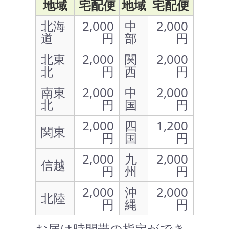
地域
宅配便
地域
宅配便
北海
2,000
中
2,000
道
円
部
円
北東
2,000
関
2,000
北
円
西
円
南東
2,000
中
2,000
北
円
国
円
2,000
四
1,200
関東
円
国
円
2,000
九
2,000
信越
円
州
円
2,000
沖
2,000
北陸
円
縄
円
お届け時間帯の指定ができ