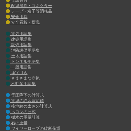
配線器具・コネクター
テープ・端子等消耗品
安全用具
安全看板・標識
電気用語集
建築用語集
設備用語集
消防設備用語集
土木用語集
トンネル用語集
一般用語集
漢字引き
さまざまな病気
不動産用語集
電圧降下の計算式
電線の許容電流値
接地線の太さの計算式
ヘロンの公式
樹木の重量計算
石の重量
ワイヤーロープの破断荷重