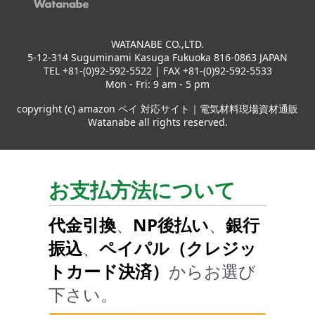
WATANABE CO.,LTD.
5-12-314 Suguminami Kasuga Fukuoka 816-0863 JAPAN
TEL +81-(0)92-592-5522 | FAX +81-(0)92-592-5533
Mon - Fri: 9 am - 5 pm
copyright (c) amazon ペイ 対応サイト｜電気材料現場資材通販
Watanabe all rights reserved.
お支払方法について
代金引換
、
NP後払い
、
銀行
振込
、
ペイパル（クレジッ
トカード決済）
からお選び
下さい。