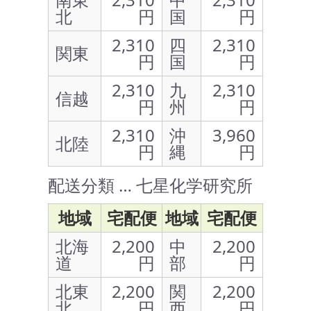
北
円
国
円
2,310
四
2,310
関東
円
国
円
2,310
九
2,310
信越
円
州
円
2,310
沖
3,960
北陸
円
縄
円
配送分類 … 七星化学研究所
地域
宅配便
地域
宅配便
北海
2,200
中
2,200
道
円
部
円
北東
2,200
関
2,200
北
円
西
円