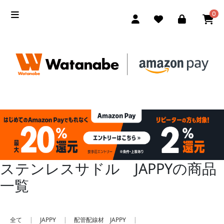
0
ステンレスサドル JAPPYの商品
一覧
全て
|
JAPPY
|
配管配線材 JAPPY
|