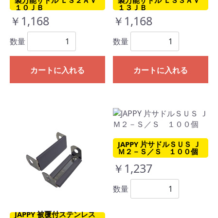
製万能サドル ＬＳ２ＡＶ
製万能サドル ＬＳ３ＡＶ
１０ＪＢ
１３ＪＢ
￥1,168
￥1,168
数量
数量
カートに入れる
カートに入れる
JAPPY 片サドルＳＵＳ Ｊ
Ｍ２－Ｓ／Ｓ １００個
￥1,237
数量
JAPPY 被覆付ステンレス