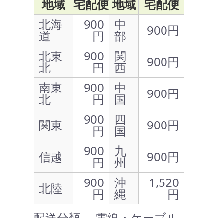
地域
宅配便
地域
宅配便
北海
900
中
900円
道
円
部
北東
900
関
900円
北
円
西
南東
900
中
900円
北
円
国
900
四
関東
900円
円
国
900
九
信越
900円
円
州
900
沖
1,520
北陸
円
縄
円
配送分類 … 電線・ケーブル