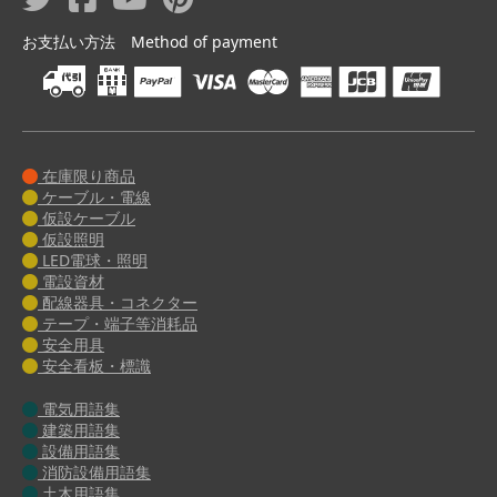
お支払い方法 Method of payment
在庫限り商品
ケーブル・電線
仮設ケーブル
仮設照明
LED電球・照明
電設資材
配線器具・コネクター
テープ・端子等消耗品
安全用具
安全看板・標識
電気用語集
建築用語集
設備用語集
消防設備用語集
土木用語集