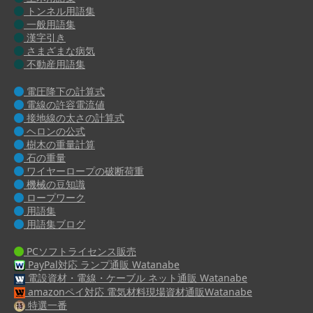
トンネル用語集
一般用語集
漢字引き
さまざまな病気
不動産用語集
電圧降下の計算式
電線の許容電流値
接地線の太さの計算式
ヘロンの公式
樹木の重量計算
石の重量
ワイヤーロープの破断荷重
機械の豆知識
ロープワーク
用語集
用語集ブログ
PCソフトライセンス販売
PayPal対応 ランプ通販 Watanabe
電設資材・電線・ケーブル ネット通販 Watanabe
amazonペイ対応 電気材料現場資材通販Watanabe
特選一番