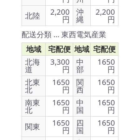
2,200
沖
2,200
北陸
円
縄
円
配送分類 … 東西電気産業
地域
宅配便
地域
宅配便
北海
3,300
中
1650
道
円
部
円
北東
1650
関
1650
北
円
西
円
南東
1650
中
1650
北
円
国
円
1650
四
1650
関東
円
国
円