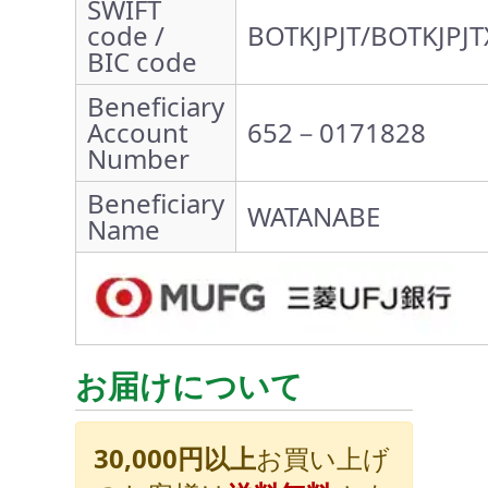
SWIFT
code /
BOTKJPJT/BOTKJPJT
BIC code
Beneficiary
Account
652－0171828
Number
Beneficiary
WATANABE
Name
お届けについて
30,000円以上
お買い上げ