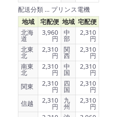
配送分類 … プリンス電機
地域
宅配便
地域
宅配便
北海
3,960
中
2,310
道
円
部
円
北東
2,310
関
2,310
北
円
西
円
南東
2,310
中
2,310
北
円
国
円
2,310
四
2,310
関東
円
国
円
2,310
九
2,310
信越
円
州
円