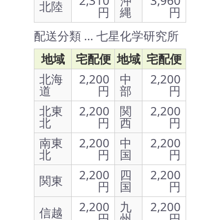
2,310
沖
3,960
北陸
円
縄
円
配送分類 … 七星化学研究所
地域
宅配便
地域
宅配便
北海
2,200
中
2,200
道
円
部
円
北東
2,200
関
2,200
北
円
西
円
南東
2,200
中
2,200
北
円
国
円
2,200
四
2,200
関東
円
国
円
2,200
九
2,200
信越
円
州
円