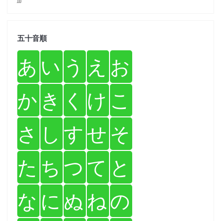
五十音順
あ
い
う
え
お
か
き
く
け
こ
さ
し
す
せ
そ
た
ち
つ
て
と
な
に
ぬ
ね
の