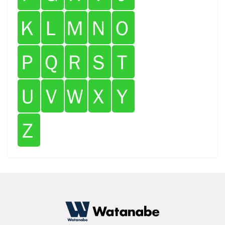
Ｋ
Ｌ
Ｍ
Ｎ
Ｏ
Ｐ
Ｑ
Ｒ
Ｓ
Ｔ
Ｕ
Ｖ
Ｗ
Ｘ
Ｙ
Ｚ