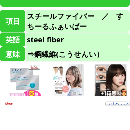
スチールファイバー ／ す
項目
ちーるふぁいばー
英語
steel fiber
意味
⇒鋼繊維(こうせんい）