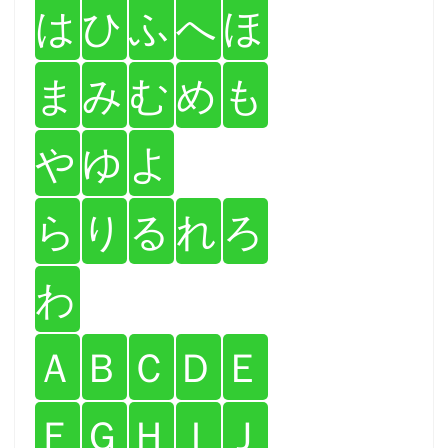
は
ひ
ふ
へ
ほ
ま
み
む
め
も
や
ゆ
よ
ら
り
る
れ
ろ
わ
Ａ
Ｂ
Ｃ
Ｄ
Ｅ
Ｆ
Ｇ
Ｈ
Ｉ
Ｊ