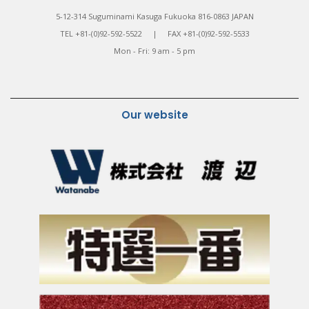
5-12-314 Suguminami Kasuga Fukuoka 816-0863 JAPAN
TEL +81-(0)92-592-5522 | FAX +81-(0)92-592-5533
Mon - Fri: 9 am - 5 pm
Our website