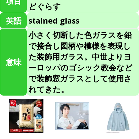
項目
どぐらす
英語
stained glass
小さく切断した色ガラスを鉛
で接合し図柄や模様を表現し
た装飾用ガラス。中世よりヨ
意味
ーロッパのゴシック教会など
で装飾窓ガラスとして使用さ
れてきた。