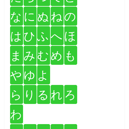
な
に
ぬ
ね
の
は
ひ
ふ
へ
ほ
ま
み
む
め
も
や
ゆ
よ
ら
り
る
れ
ろ
わ