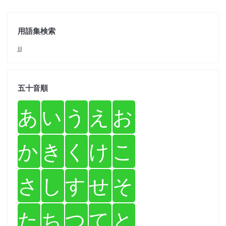
用語集検索
jjj
五十音順
あ
い
う
え
お
か
き
く
け
こ
さ
し
す
せ
そ
た
ち
つ
て
と