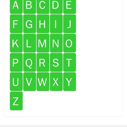
Ａ
Ｂ
Ｃ
Ｄ
Ｅ
Ｆ
Ｇ
Ｈ
Ｉ
Ｊ
Ｋ
Ｌ
Ｍ
Ｎ
Ｏ
Ｐ
Ｑ
Ｒ
Ｓ
Ｔ
Ｕ
Ｖ
Ｗ
Ｘ
Ｙ
Ｚ