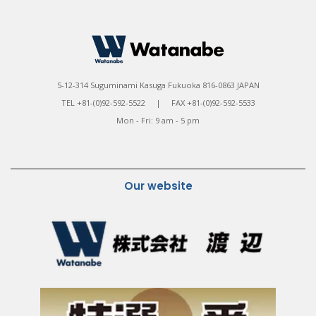
5-12-314 Suguminami Kasuga Fukuoka 816-0863 JAPAN
TEL +81-(0)92-592-5522 | FAX +81-(0)92-592-5533
Mon - Fri: 9 am - 5 pm
Our website