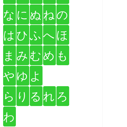
な
に
ぬ
ね
の
は
ひ
ふ
へ
ほ
ま
み
む
め
も
や
ゆ
よ
ら
り
る
れ
ろ
わ