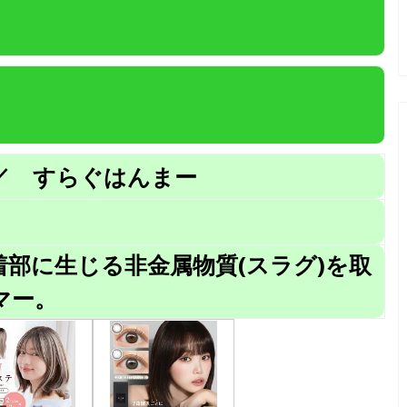
ー
／ すらぐはんまー
部に生じる非金属物質(スラグ)を取
マー。