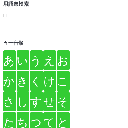
用語集検索
jjj
五十音順
あ
い
う
え
お
か
き
く
け
こ
さ
し
す
せ
そ
た
ち
つ
て
と