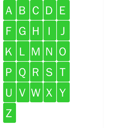
Ａ
Ｂ
Ｃ
Ｄ
Ｅ
Ｆ
Ｇ
Ｈ
Ｉ
Ｊ
Ｋ
Ｌ
Ｍ
Ｎ
Ｏ
Ｐ
Ｑ
Ｒ
Ｓ
Ｔ
Ｕ
Ｖ
Ｗ
Ｘ
Ｙ
Ｚ