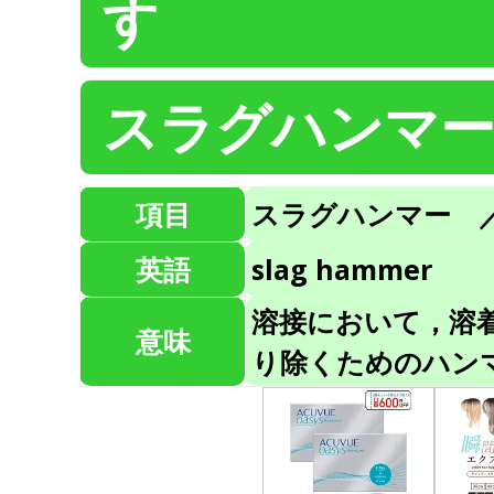
す
スラグハンマ
項目
スラグハンマー 
英語
slag hammer
溶接において，溶着
意味
り除くためのハン