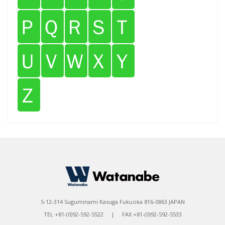
Ｐ
Ｑ
Ｒ
Ｓ
Ｔ
Ｕ
Ｖ
Ｗ
Ｘ
Ｙ
Ｚ
5-12-314 Suguminami Kasuga Fukuoka 816-0863 JAPAN
TEL +81-(0)92-592-5522 | FAX +81-(0)92-592-5533