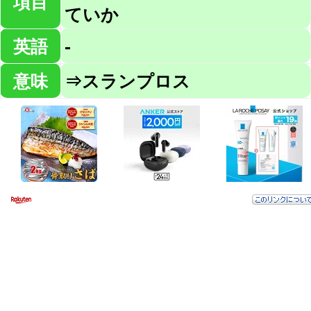
項目
ていか
英語
-
意味
⇒スランプロス