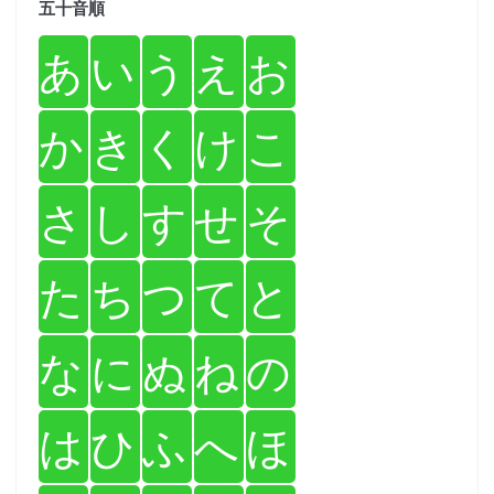
五十音順
あ
い
う
え
お
か
き
く
け
こ
さ
し
す
せ
そ
た
ち
つ
て
と
な
に
ぬ
ね
の
は
ひ
ふ
へ
ほ