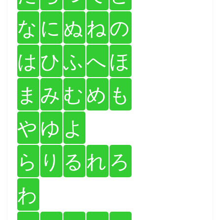
な
に
ぬ
ね
の
は
ひ
ふ
へ
ほ
ま
み
む
め
も
や
ゆ
よ
ら
り
る
れ
ろ
わ