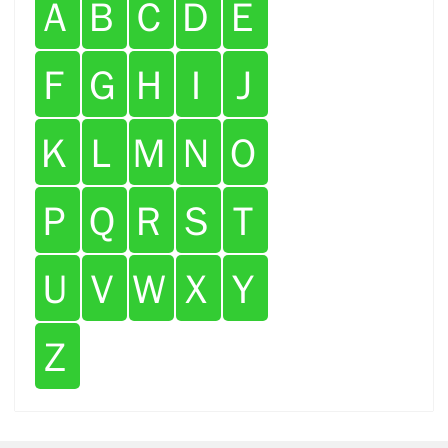
Ａ
Ｂ
Ｃ
Ｄ
Ｅ
Ｆ
Ｇ
Ｈ
Ｉ
Ｊ
Ｋ
Ｌ
Ｍ
Ｎ
Ｏ
Ｐ
Ｑ
Ｒ
Ｓ
Ｔ
Ｕ
Ｖ
Ｗ
Ｘ
Ｙ
Ｚ