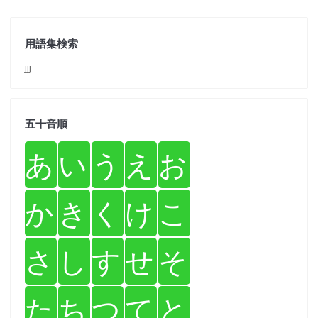
用語集検索
jjj
五十音順
あ
い
う
え
お
か
き
く
け
こ
さ
し
す
せ
そ
た
ち
つ
て
と