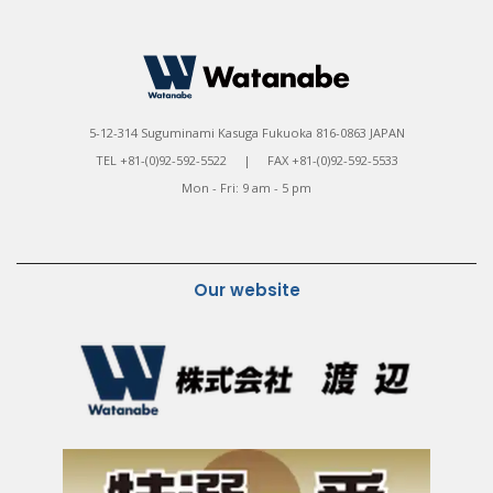
5-12-314 Suguminami Kasuga Fukuoka 816-0863 JAPAN
TEL +81-(0)92-592-5522 | FAX +81-(0)92-592-5533
Mon - Fri: 9 am - 5 pm
Our website