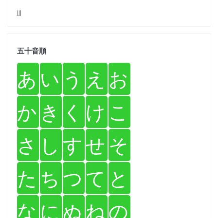
jjj
五十音順
あ
い
う
え
お
か
き
く
け
こ
さ
し
す
せ
そ
た
ち
つ
て
と
な
に
ぬ
ね
の