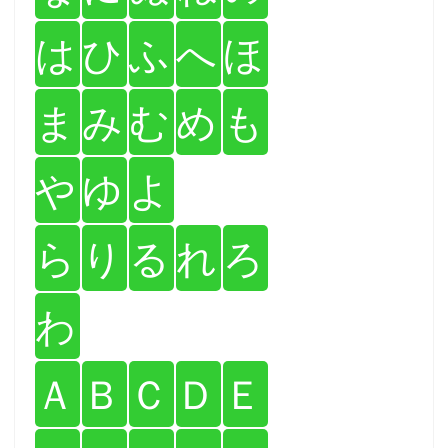
は
ひ
ふ
へ
ほ
ま
み
む
め
も
や
ゆ
よ
ら
り
る
れ
ろ
わ
Ａ
Ｂ
Ｃ
Ｄ
Ｅ