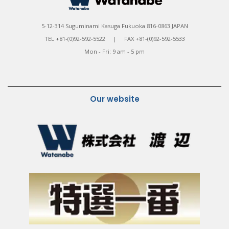
5-12-314 Suguminami Kasuga Fukuoka 816-0863 JAPAN
TEL +81-(0)92-592-5522 | FAX +81-(0)92-592-5533
Mon - Fri: 9 am - 5 pm
Our website