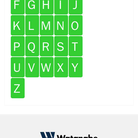
Ｆ
Ｇ
Ｈ
Ｉ
Ｊ
Ｋ
Ｌ
Ｍ
Ｎ
Ｏ
Ｐ
Ｑ
Ｒ
Ｓ
Ｔ
Ｕ
Ｖ
Ｗ
Ｘ
Ｙ
Ｚ