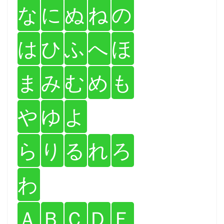
な
に
ぬ
ね
の
は
ひ
ふ
へ
ほ
ま
み
む
め
も
や
ゆ
よ
ら
り
る
れ
ろ
わ
Ａ
Ｂ
Ｃ
Ｄ
Ｅ