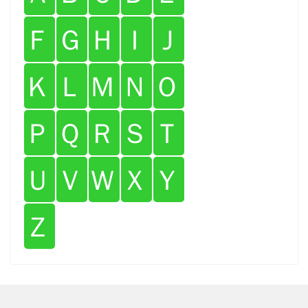
Ｆ
Ｇ
Ｈ
Ｉ
Ｊ
Ｋ
Ｌ
Ｍ
Ｎ
Ｏ
Ｐ
Ｑ
Ｒ
Ｓ
Ｔ
Ｕ
Ｖ
Ｗ
Ｘ
Ｙ
Ｚ