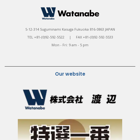
5-12-314 Suguminami Kasuga Fukuoka 816-0863 JAPAN
TEL +81-(0)92-592-5522 | FAX +81-(0)92-592-5533
Mon - Fri: 9 am - 5 pm
Our website