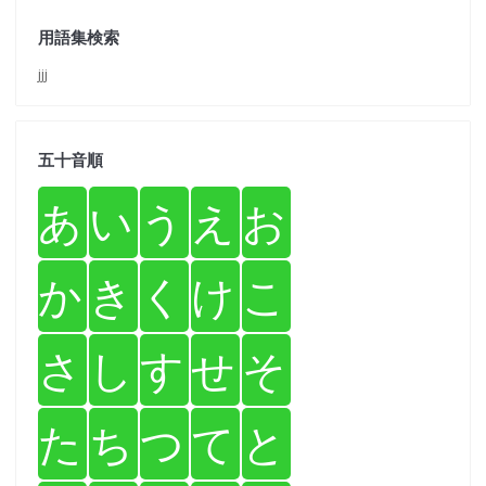
用語集検索
jjj
五十音順
あ
い
う
え
お
か
き
く
け
こ
さ
し
す
せ
そ
た
ち
つ
て
と