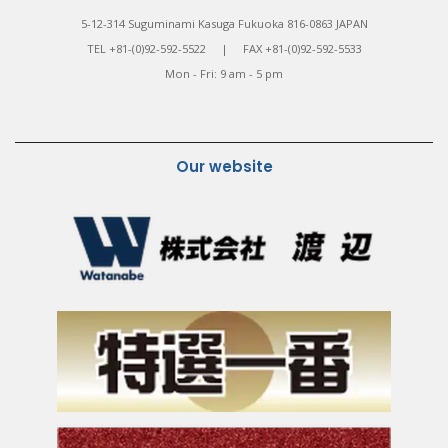
5-12-314 Suguminami Kasuga Fukuoka 816-0863 JAPAN
TEL +81-(0)92-592-5522 | FAX +81-(0)92-592-5533
Mon - Fri: 9 am - 5 pm
Our website