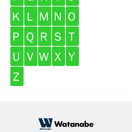
Ｋ
Ｌ
Ｍ
Ｎ
Ｏ
Ｐ
Ｑ
Ｒ
Ｓ
Ｔ
Ｕ
Ｖ
Ｗ
Ｘ
Ｙ
Ｚ