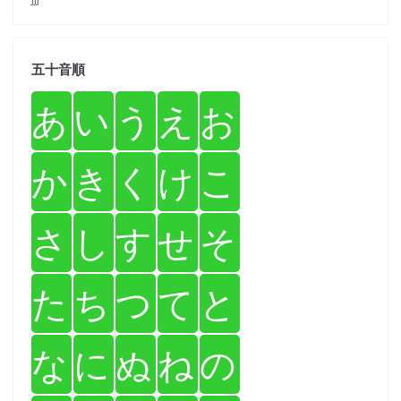
五十音順
あ
い
う
え
お
か
き
く
け
こ
さ
し
す
せ
そ
た
ち
つ
て
と
な
に
ぬ
ね
の