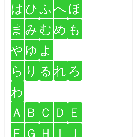
は
ひ
ふ
へ
ほ
ま
み
む
め
も
や
ゆ
よ
ら
り
る
れ
ろ
わ
Ａ
Ｂ
Ｃ
Ｄ
Ｅ
Ｆ
Ｇ
Ｈ
Ｉ
Ｊ