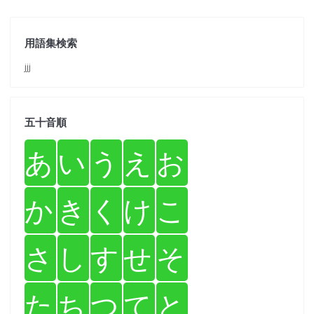
用語集検索
jjj
五十音順
あ
い
う
え
お
か
き
く
け
こ
さ
し
す
せ
そ
た
ち
つ
て
と