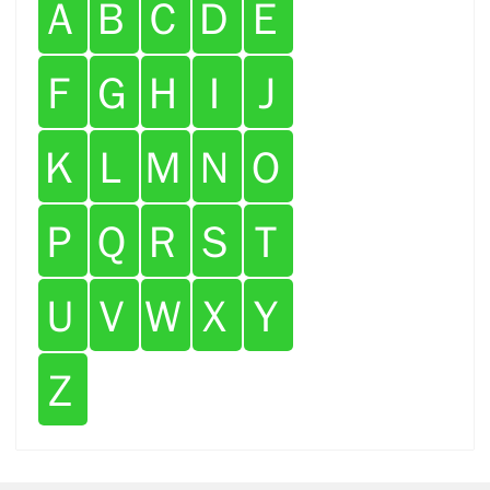
Ａ
Ｂ
Ｃ
Ｄ
Ｅ
Ｆ
Ｇ
Ｈ
Ｉ
Ｊ
Ｋ
Ｌ
Ｍ
Ｎ
Ｏ
Ｐ
Ｑ
Ｒ
Ｓ
Ｔ
Ｕ
Ｖ
Ｗ
Ｘ
Ｙ
Ｚ