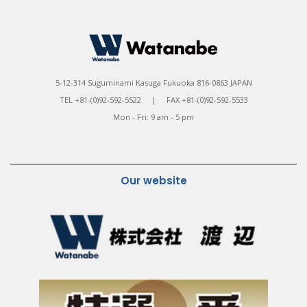
5-12-314 Suguminami Kasuga Fukuoka 816-0863 JAPAN
TEL +81-(0)92-592-5522 | FAX +81-(0)92-592-5533
Mon - Fri: 9 am - 5 pm
Our website