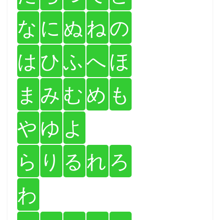
な
に
ぬ
ね
の
は
ひ
ふ
へ
ほ
ま
み
む
め
も
や
ゆ
よ
ら
り
る
れ
ろ
わ