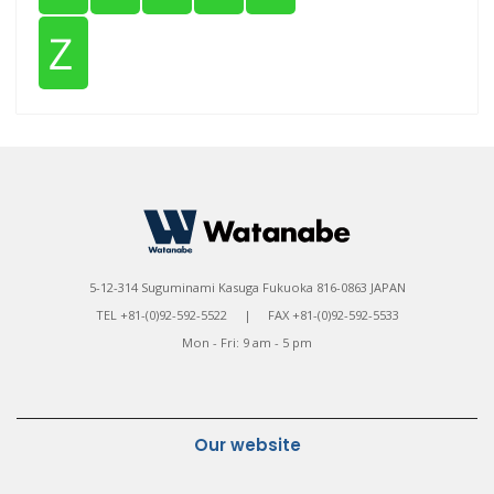
Ｚ
5-12-314 Suguminami Kasuga Fukuoka 816-0863 JAPAN
TEL +81-(0)92-592-5522 | FAX +81-(0)92-592-5533
Mon - Fri: 9 am - 5 pm
Our website