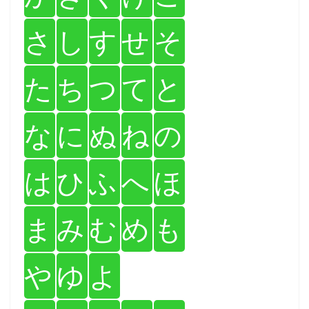
さ
し
す
せ
そ
た
ち
つ
て
と
な
に
ぬ
ね
の
は
ひ
ふ
へ
ほ
ま
み
む
め
も
や
ゆ
よ