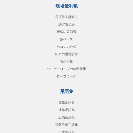
現場便利帳
電圧降下計算式
許容電流表
機械の豆知識
銅ベース
ヘロンの公式
樹木の重量計算
石の重量
ワイヤーロープの破断荷重
ロープワーク
用語集
電気用語集
建築用語集
設備用語集
消防設備用語集
土木用語集