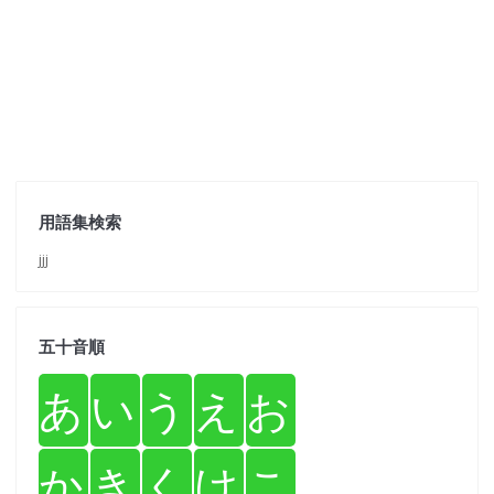
用語集検索
jjj
五十音順
あ
い
う
え
お
か
き
く
け
こ