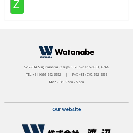
Ｚ
5-12-314 Suguminami Kasuga Fukuoka 816-0863 JAPAN
TEL +81-(0)92-592-5522 | FAX +81-(0)92-592-5533
Mon - Fri: 9 am - 5 pm
Our website