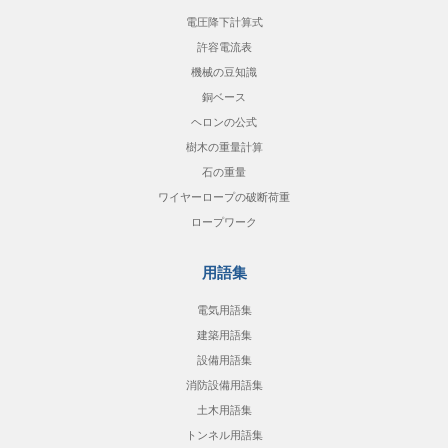
電圧降下計算式
許容電流表
機械の豆知識
銅ベース
ヘロンの公式
樹木の重量計算
石の重量
ワイヤーロープの破断荷重
ロープワーク
用語集
電気用語集
建築用語集
設備用語集
消防設備用語集
土木用語集
トンネル用語集