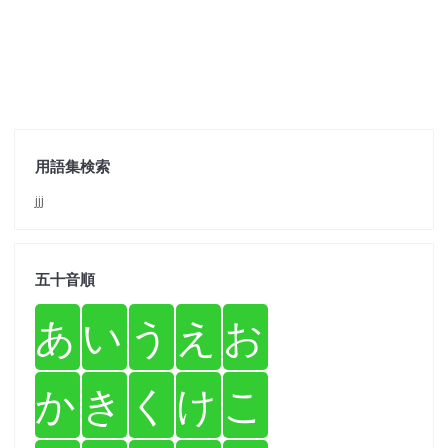
用語集検索
jjj
五十音順
あ
い
う
え
お
か
き
く
け
こ