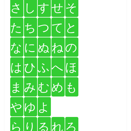
さ
し
す
せ
そ
た
ち
つ
て
と
な
に
ぬ
ね
の
は
ひ
ふ
へ
ほ
ま
み
む
め
も
や
ゆ
よ
ら
り
る
れ
ろ