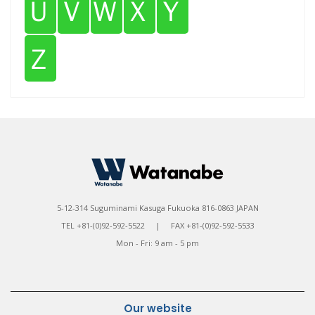
Ｕ
Ｖ
Ｗ
Ｘ
Ｙ
Ｚ
5-12-314 Suguminami Kasuga Fukuoka 816-0863 JAPAN
TEL +81-(0)92-592-5522 | FAX +81-(0)92-592-5533
Mon - Fri: 9 am - 5 pm
Our website