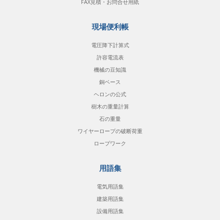
FAX見積・お問合せ用紙
現場便利帳
電圧降下計算式
許容電流表
機械の豆知識
銅ベース
ヘロンの公式
樹木の重量計算
石の重量
ワイヤーロープの破断荷重
ロープワーク
用語集
電気用語集
建築用語集
設備用語集