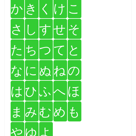
か
き
く
け
こ
さ
し
す
せ
そ
た
ち
つ
て
と
な
に
ぬ
ね
の
は
ひ
ふ
へ
ほ
ま
み
む
め
も
や
ゆ
よ