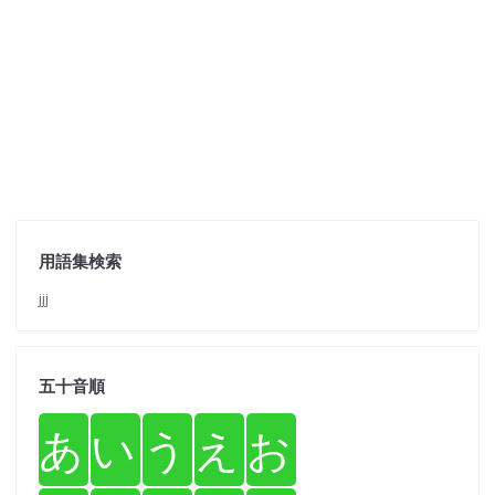
用語集検索
jjj
五十音順
あ
い
う
え
お