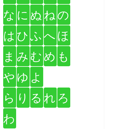
な
に
ぬ
ね
の
は
ひ
ふ
へ
ほ
ま
み
む
め
も
や
ゆ
よ
ら
り
る
れ
ろ
わ