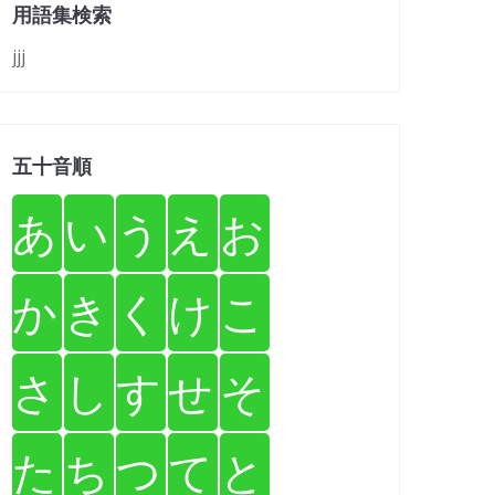
用語集検索
jjj
五十音順
あ
い
う
え
お
か
き
く
け
こ
さ
し
す
せ
そ
た
ち
つ
て
と