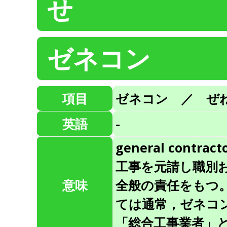
せ
ゼネコン
項目
ゼネコン ／ ぜ
英語
-
general con
工事を元請し職別
意味
全般の責任をもつ
ては通常，ゼネコ
「総合工事業者」