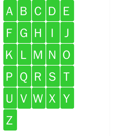
Ａ
Ｂ
Ｃ
Ｄ
Ｅ
Ｆ
Ｇ
Ｈ
Ｉ
Ｊ
Ｋ
Ｌ
Ｍ
Ｎ
Ｏ
Ｐ
Ｑ
Ｒ
Ｓ
Ｔ
Ｕ
Ｖ
Ｗ
Ｘ
Ｙ
Ｚ