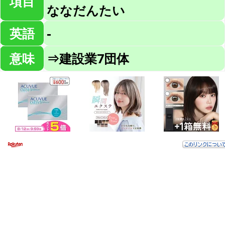
項目
ななだんたい
英語
-
意味
⇒建設業7団体