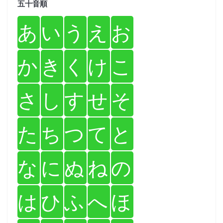
五十音順
あ
い
う
え
お
か
き
く
け
こ
さ
し
す
せ
そ
た
ち
つ
て
と
な
に
ぬ
ね
の
は
ひ
ふ
へ
ほ