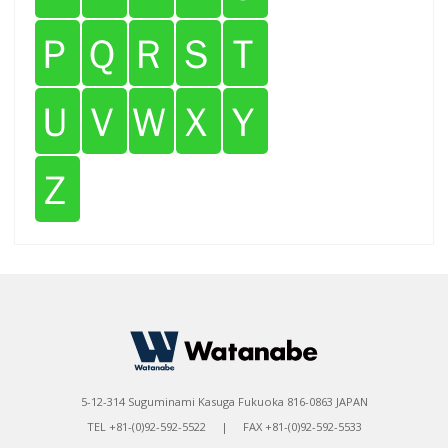
Ｐ
Ｑ
Ｒ
Ｓ
Ｔ
Ｕ
Ｖ
Ｗ
Ｘ
Ｙ
Ｚ
5-12-314 Suguminami Kasuga Fukuoka 816-0863 JAPAN
TEL +81-(0)92-592-5522 | FAX +81-(0)92-592-5533