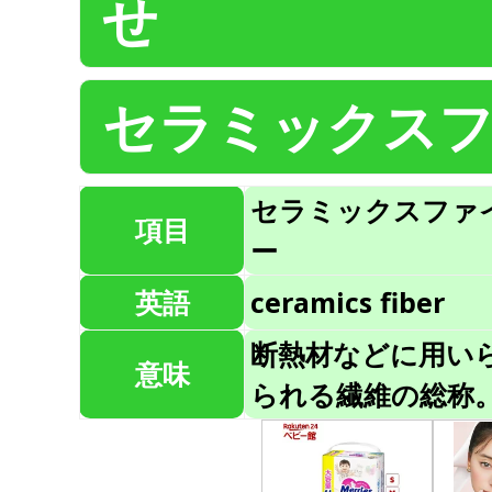
せ
セラミックス
セラミックスファ
項目
ー
英語
ceramics fiber
断熱材などに用い
意味
られる繊維の総称