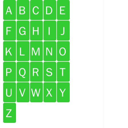
Ａ
Ｂ
Ｃ
Ｄ
Ｅ
Ｆ
Ｇ
Ｈ
Ｉ
Ｊ
Ｋ
Ｌ
Ｍ
Ｎ
Ｏ
Ｐ
Ｑ
Ｒ
Ｓ
Ｔ
Ｕ
Ｖ
Ｗ
Ｘ
Ｙ
Ｚ