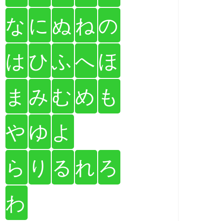
な
に
ぬ
ね
の
は
ひ
ふ
へ
ほ
ま
み
む
め
も
や
ゆ
よ
ら
り
る
れ
ろ
わ