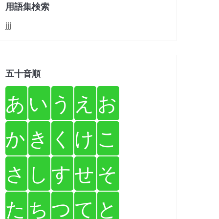
用語集検索
jjj
五十音順
あ
い
う
え
お
か
き
く
け
こ
さ
し
す
せ
そ
た
ち
つ
て
と