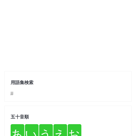
用語集検索
jjj
五十音順
あ
い
う
え
お