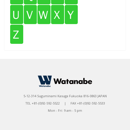
Ｕ
Ｖ
Ｗ
Ｘ
Ｙ
Ｚ
5-12-314 Suguminami Kasuga Fukuoka 816-0863 JAPAN
TEL +81-(0)92-592-5522 | FAX +81-(0)92-592-5533
Mon - Fri: 9 am - 5 pm