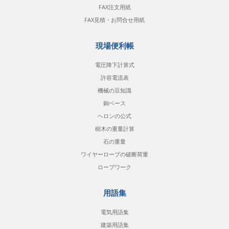
FAX注文用紙
FAX見積・お問合せ用紙
現場便利帳
電圧降下計算式
許容電流表
機械の豆知識
銅ベース
ヘロンの公式
樹木の重量計算
石の重量
ワイヤーロープの破断荷重
ロープワーク
用語集
電気用語集
建築用語集