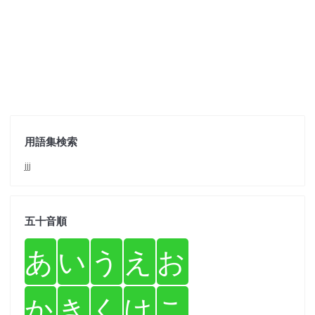
用語集検索
jjj
五十音順
あ
い
う
え
お
か
き
く
け
こ