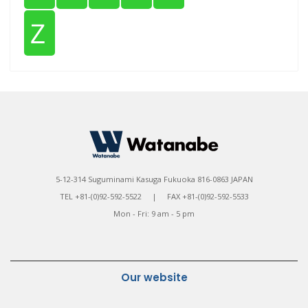
Ｚ
5-12-314 Suguminami Kasuga Fukuoka 816-0863 JAPAN
TEL +81-(0)92-592-5522 | FAX +81-(0)92-592-5533
Mon - Fri: 9 am - 5 pm
Our website