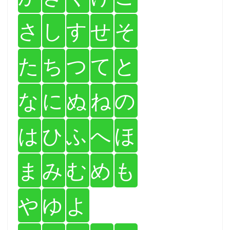
さ
し
す
せ
そ
た
ち
つ
て
と
な
に
ぬ
ね
の
は
ひ
ふ
へ
ほ
ま
み
む
め
も
や
ゆ
よ