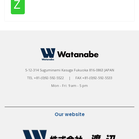
Ｚ
5-12-314 Suguminami Kasuga Fukuoka 816-0863 JAPAN
TEL +81-(0)92-592-5522 | FAX +81-(0)92-592-5533
Mon - Fri: 9 am - 5 pm
Our website