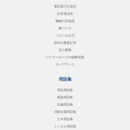
電圧降下計算式
許容電流表
機械の豆知識
銅ベース
ヘロンの公式
樹木の重量計算
石の重量
ワイヤーロープの破断荷重
ロープワーク
用語集
電気用語集
建築用語集
設備用語集
消防設備用語集
土木用語集
トンネル用語集