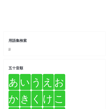
用語集検索
jjj
五十音順
あ
い
う
え
お
か
き
く
け
こ