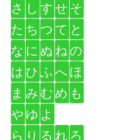
さ
し
す
せ
そ
た
ち
つ
て
と
な
に
ぬ
ね
の
は
ひ
ふ
へ
ほ
ま
み
む
め
も
や
ゆ
よ
ら
り
る
れ
ろ