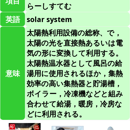
項目
らーしすてむ
英語
solar system
太陽熱利用設備の総称、で，
太陽の光を直接熱あるいは電
気の形に変換して利用する。
太陽熱温水器として風呂の給
意味
湯用に使用されるほか，集熱
効率の高い集熱器と貯湯槽，
ボイラー，冷凍機などと組み
合わせて給湯，暖房，冷房な
どに利用される。