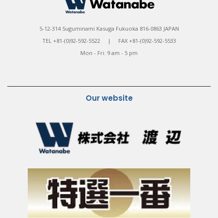
5-12-314 Suguminami Kasuga Fukuoka 816-0863 JAPAN
TEL +81-(0)92-592-5522 | FAX +81-(0)92-592-5533
Mon - Fri: 9 am - 5 pm
Our website