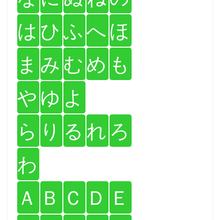
は
ひ
ふ
へ
ほ
ま
み
む
め
も
や
ゆ
よ
ら
り
る
れ
ろ
わ
Ａ
Ｂ
Ｃ
Ｄ
Ｅ