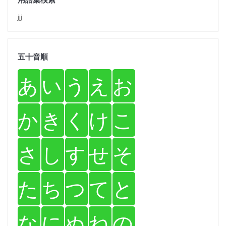
jjj
五十音順
あ
い
う
え
お
か
き
く
け
こ
さ
し
す
せ
そ
た
ち
つ
て
と
な
に
ぬ
ね
の