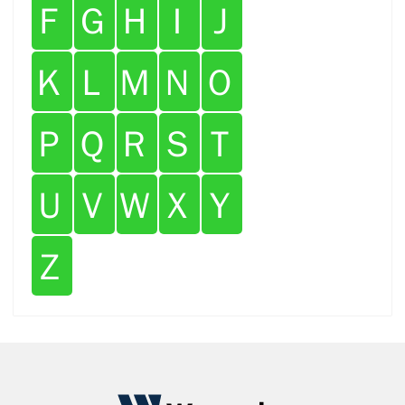
Ｆ
Ｇ
Ｈ
Ｉ
Ｊ
Ｋ
Ｌ
Ｍ
Ｎ
Ｏ
Ｐ
Ｑ
Ｒ
Ｓ
Ｔ
Ｕ
Ｖ
Ｗ
Ｘ
Ｙ
Ｚ