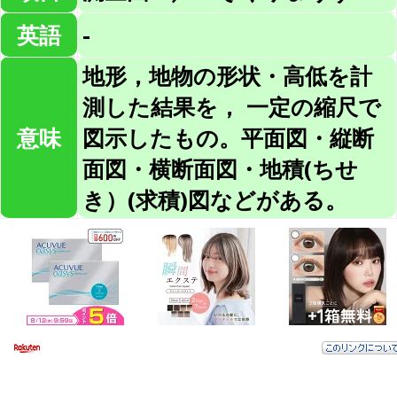
英語
-
地形，地物の形状・高低を計
測した結果を， 一定の縮尺で
意味
図示したもの。平面図・縦断
面図・横断面図・地積(ちせ
き）(求積)図などがある。