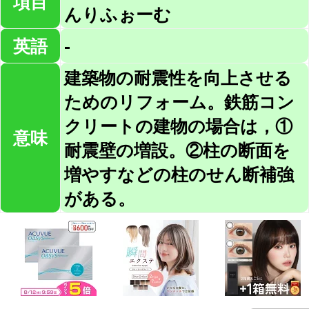
項目
んりふぉーむ
英語
-
建築物の耐震性を向上させる
ためのリフォーム。鉄筋コン
クリートの建物の場合は，①
意味
耐震壁の増設。②柱の断面を
増やすなどの柱のせん断補強
がある。