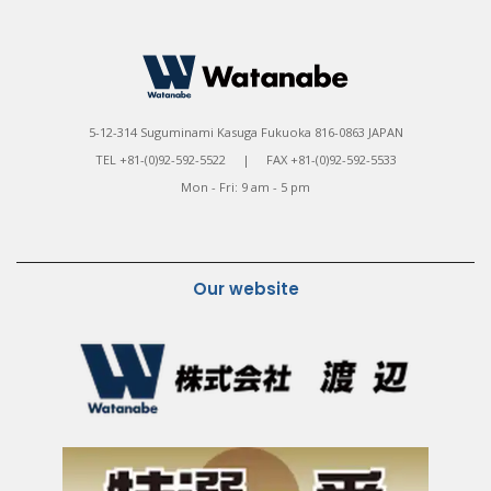
5-12-314 Suguminami Kasuga Fukuoka 816-0863 JAPAN
TEL +81-(0)92-592-5522 | FAX +81-(0)92-592-5533
Mon - Fri: 9 am - 5 pm
Our website