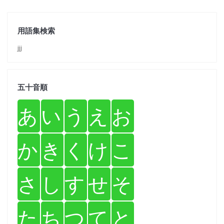
用語集検索
jjj
五十音順
あ
い
う
え
お
か
き
く
け
こ
さ
し
す
せ
そ
た
ち
つ
て
と