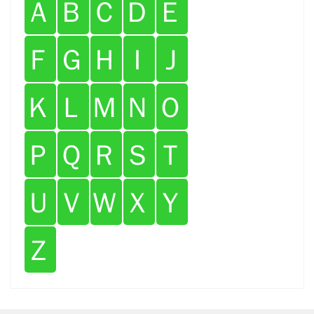
Ａ
Ｂ
Ｃ
Ｄ
Ｅ
Ｆ
Ｇ
Ｈ
Ｉ
Ｊ
Ｋ
Ｌ
Ｍ
Ｎ
Ｏ
Ｐ
Ｑ
Ｒ
Ｓ
Ｔ
Ｕ
Ｖ
Ｗ
Ｘ
Ｙ
Ｚ