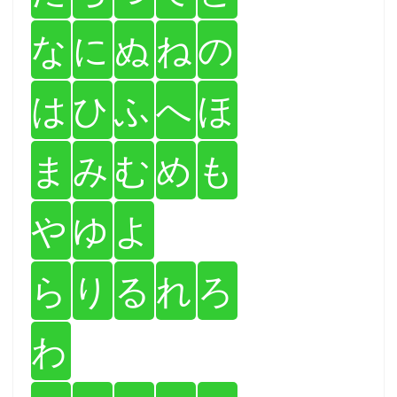
な
に
ぬ
ね
の
は
ひ
ふ
へ
ほ
ま
み
む
め
も
や
ゆ
よ
ら
り
る
れ
ろ
わ