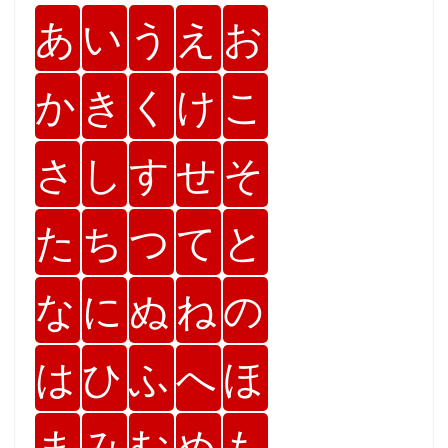
あ
い
う
え
お
か
き
く
け
こ
さ
し
す
せ
そ
た
ち
つ
て
と
な
に
ぬ
ね
の
は
ひ
ふ
へ
ほ
ま
み
む
め
も