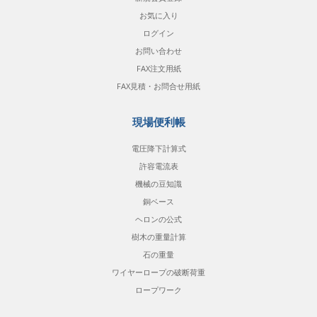
お気に入り
ログイン
お問い合わせ
FAX注文用紙
FAX見積・お問合せ用紙
現場便利帳
電圧降下計算式
許容電流表
機械の豆知識
銅ベース
ヘロンの公式
樹木の重量計算
石の重量
ワイヤーロープの破断荷重
ロープワーク