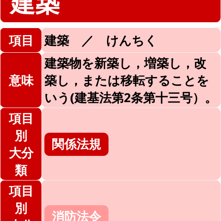
建築
項目
建築 ／ けんちく
建築物を新築し，増築し，改
意味
築し，または移転することを
いう(建基法第2条第十三号）。
項目
別
関係法規
大分
類
項目
別
消防法令