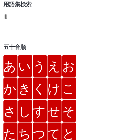
用語集検索
jjj
五十音順
あ
い
う
え
お
か
き
く
け
こ
さ
し
す
せ
そ
た
ち
つ
て
と