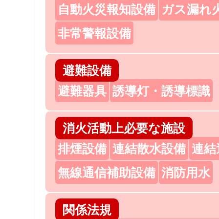
自動火災報知設備
ガス漏れ
非常警報設備
避難設備
避難器具
誘導灯・誘導標識
消火活動上必要な施設
排煙設備
連結散水設備
連結
無線通信補助設備
消防用水
関係法規