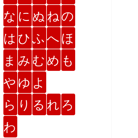
な
に
ぬ
ね
の
は
ひ
ふ
へ
ほ
ま
み
む
め
も
や
ゆ
よ
ら
り
る
れ
ろ
わ