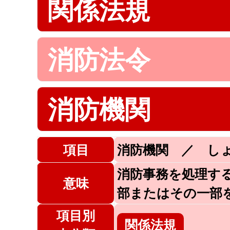
関係法規
消防法令
消防機関
項目
消防機関 ／ し
消防事務を処理す
意味
部またはその一部
項目別
関係法規