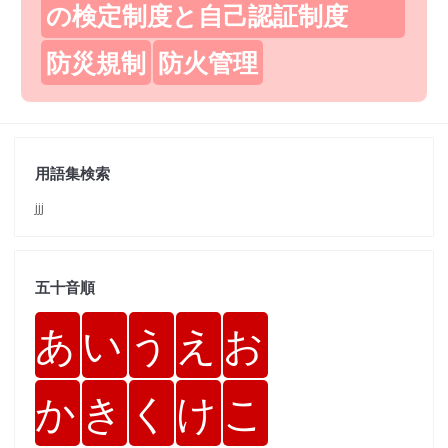
の検定制度と自己認証制度
防災規制
防火管理
用語集検索
jjj
五十音順
あ
い
う
え
お
か
き
く
け
こ