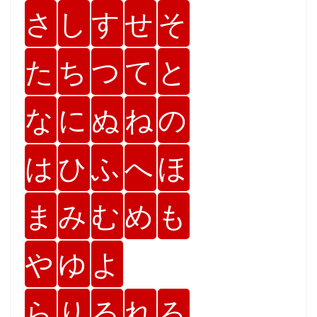
さ
し
す
せ
そ
た
ち
つ
て
と
な
に
ぬ
ね
の
は
ひ
ふ
へ
ほ
ま
み
む
め
も
や
ゆ
よ
ら
り
る
れ
ろ