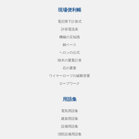
現場便利帳
電圧降下計算式
許容電流表
機械の豆知識
銅ベース
ヘロンの公式
樹木の重量計算
石の重量
ワイヤーロープの破断荷重
ロープワーク
用語集
電気用語集
建築用語集
設備用語集
消防設備用語集