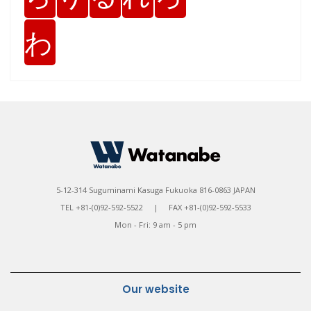
わ
5-12-314 Suguminami Kasuga Fukuoka 816-0863 JAPAN
TEL +81-(0)92-592-5522 | FAX +81-(0)92-592-5533
Mon - Fri: 9 am - 5 pm
Our website