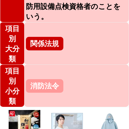
防用設備点検資格者のことを
いう。
項目
別
関係法規
大分
類
項目
別
消防法令
小分
類