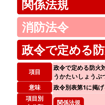
関係法規
消防法令
政令で定める防
政令で定める防火
項目
うかたいしょうぶ
意味
政令別表第1に掲
項目別
関係法規