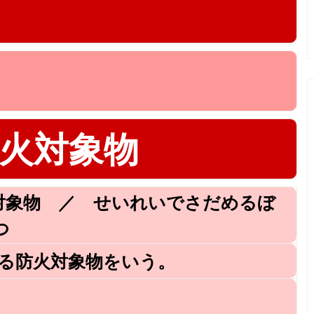
火対象物
対象物 ／ せいれいでさだめるぼ
つ
げる防火対象物をいう。