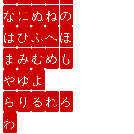
な
に
ぬ
ね
の
は
ひ
ふ
へ
ほ
ま
み
む
め
も
や
ゆ
よ
ら
り
る
れ
ろ
わ