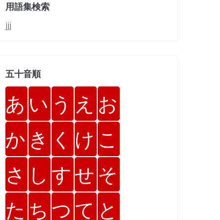
用語集検索
jjj
五十音順
あ
い
う
え
お
か
き
く
け
こ
さ
し
す
せ
そ
た
ち
つ
て
と