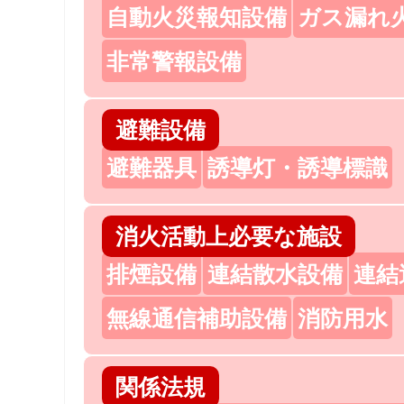
自動火災報知設備
ガス漏れ
非常警報設備
避難設備
避難器具
誘導灯・誘導標識
消火活動上必要な施設
排煙設備
連結散水設備
連結
無線通信補助設備
消防用水
関係法規