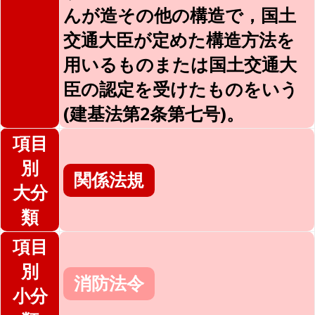
んが造その他の構造で，国土
交通大臣が定めた構造方法を
用いるものまたは国土交通大
臣の認定を受けたものをいう
(建基法第2条第七号)。
項目
別
関係法規
大分
類
項目
別
消防法令
小分