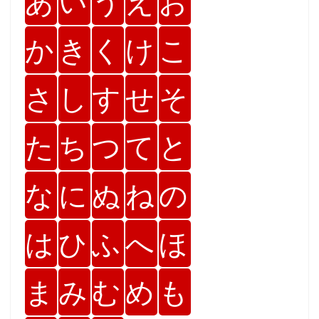
あ
い
う
え
お
か
き
く
け
こ
さ
し
す
せ
そ
た
ち
つ
て
と
な
に
ぬ
ね
の
は
ひ
ふ
へ
ほ
ま
み
む
め
も