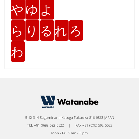
や
ゆ
よ
ら
り
る
れ
ろ
わ
5-12-314 Suguminami Kasuga Fukuoka 816-0863 JAPAN
TEL +81-(0)92-592-5522 | FAX +81-(0)92-592-5533
Mon - Fri: 9 am - 5 pm