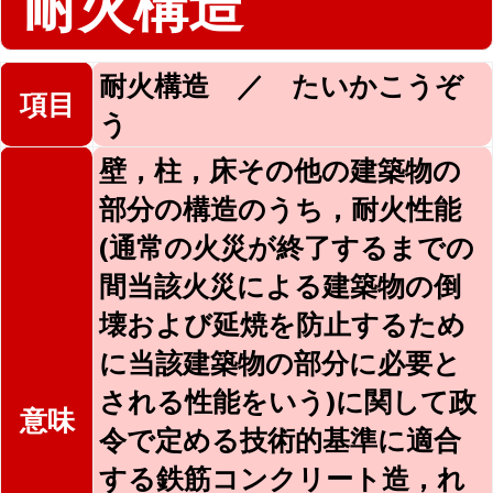
耐火構造
耐火構造 ／ たいかこうぞ
項目
う
壁，柱，床その他の建築物の
部分の構造のうち，耐火性能
(通常の火災が終了するまでの
間当該火災による建築物の倒
壊および延焼を防止するため
に当該建築物の部分に必要と
される性能をいう)に関して政
意味
令で定める技術的基準に適合
する鉄筋コンクリート造，れ