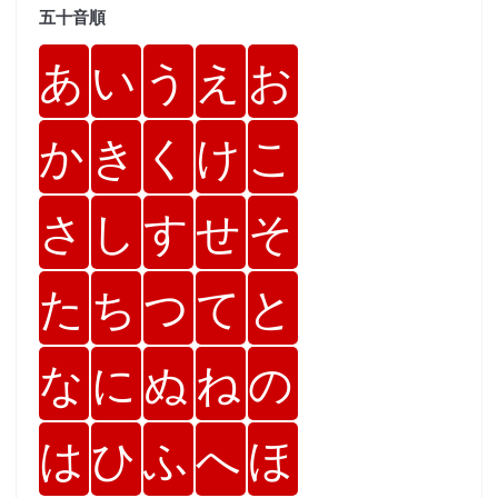
五十音順
あ
い
う
え
お
か
き
く
け
こ
さ
し
す
せ
そ
た
ち
つ
て
と
な
に
ぬ
ね
の
は
ひ
ふ
へ
ほ