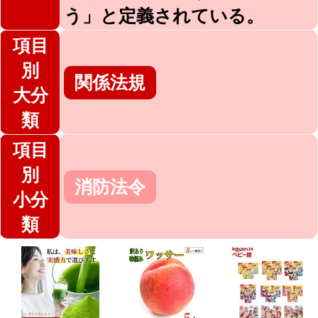
う」と定義されている。
項目
別
関係法規
大分
類
項目
別
消防法令
小分
類