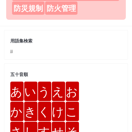
防災規制
防火管理
用語集検索
jjj
五十音順
あ
い
う
え
お
か
き
く
け
こ
さ
し
す
せ
そ