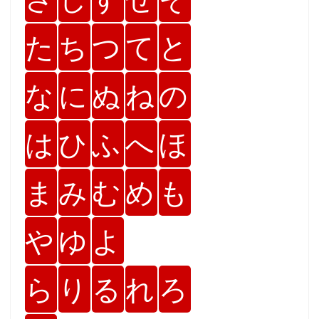
た
ち
つ
て
と
な
に
ぬ
ね
の
は
ひ
ふ
へ
ほ
ま
み
む
め
も
や
ゆ
よ
ら
り
る
れ
ろ