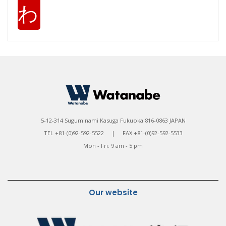
わ
5-12-314 Suguminami Kasuga Fukuoka 816-0863 JAPAN
TEL +81-(0)92-592-5522 | FAX +81-(0)92-592-5533
Mon - Fri: 9 am - 5 pm
Our website