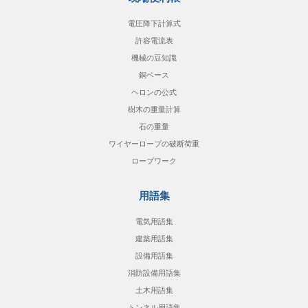
電圧降下計算式
許容電流表
機械の豆知識
銅ベース
ヘロンの公式
樹木の重量計算
石の重量
ワイヤーロープの破断荷重
ロープワーク
用語集
電気用語集
建築用語集
設備用語集
消防設備用語集
土木用語集
トンネル用語集