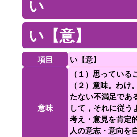
い
い【意】
項目
い【意】
（１）思っている
（２）意味。わけ
たない不満足であ
意味
して，それに従う
考え・意見を肯定
人の意志・意向を