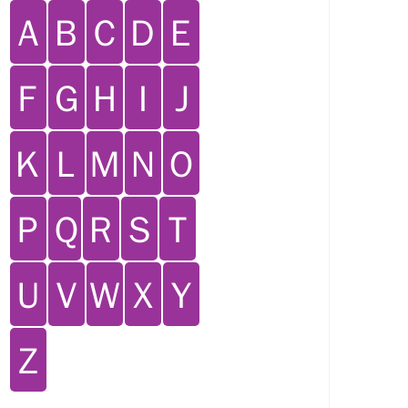
Ａ
Ｂ
Ｃ
Ｄ
Ｅ
Ｆ
Ｇ
Ｈ
Ｉ
Ｊ
Ｋ
Ｌ
Ｍ
Ｎ
Ｏ
Ｐ
Ｑ
Ｒ
Ｓ
Ｔ
Ｕ
Ｖ
Ｗ
Ｘ
Ｙ
Ｚ