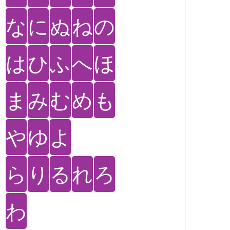
な
に
ぬ
ね
の
は
ひ
ふ
へ
ほ
ま
み
む
め
も
や
ゆ
よ
ら
り
る
れ
ろ
わ