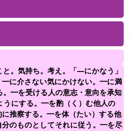
こと。気持ち。考え。「—にかなう」
。━に介さない気にかけない。━に満
る。━を受ける人の意志・意向を承知
ようにする。━を酌（く）む他人の
的に推察する。━を体（たい）する他
自分のものとしてそれに従う。━を尽