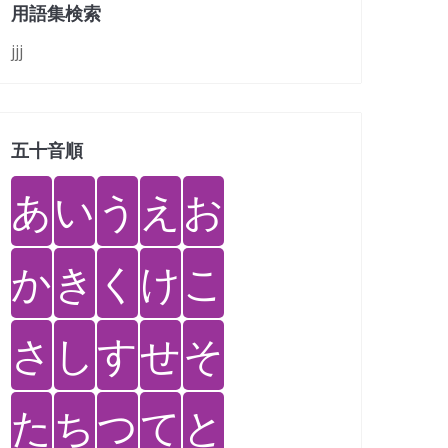
用語集検索
jjj
五十音順
あ
い
う
え
お
か
き
く
け
こ
さ
し
す
せ
そ
た
ち
つ
て
と