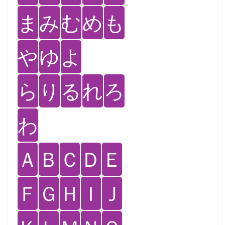
ま
み
む
め
も
や
ゆ
よ
ら
り
る
れ
ろ
わ
Ａ
Ｂ
Ｃ
Ｄ
Ｅ
Ｆ
Ｇ
Ｈ
Ｉ
Ｊ