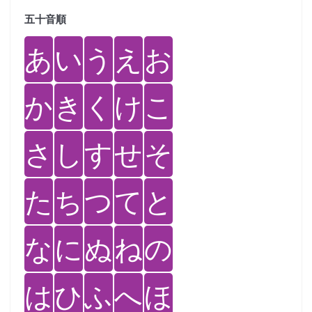
五十音順
あ
い
う
え
お
か
き
く
け
こ
さ
し
す
せ
そ
た
ち
つ
て
と
な
に
ぬ
ね
の
は
ひ
ふ
へ
ほ