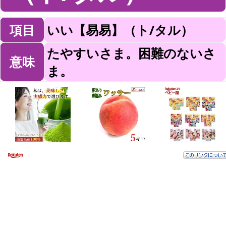
項目
いい【易易】（ト/タル）
たやすいさま。困難のないさ
意味
ま。