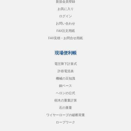
新規会員登録
お気に入り
ログイン
お問い合わせ
FAX注文用紙
FAX見積・お問合せ用紙
現場便利帳
電圧降下計算式
許容電流表
機械の豆知識
銅ベース
ヘロンの公式
樹木の重量計算
石の重量
ワイヤーロープの破断荷重
ロープワーク