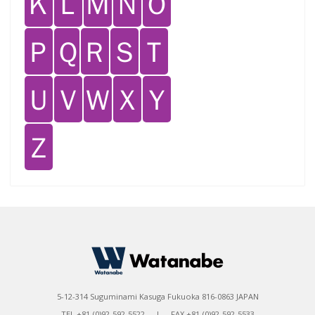
Ｋ
Ｌ
Ｍ
Ｎ
Ｏ
Ｐ
Ｑ
Ｒ
Ｓ
Ｔ
Ｕ
Ｖ
Ｗ
Ｘ
Ｙ
Ｚ
5-12-314 Suguminami Kasuga Fukuoka 816-0863 JAPAN
TEL +81-(0)92-592-5522 | FAX +81-(0)92-592-5533