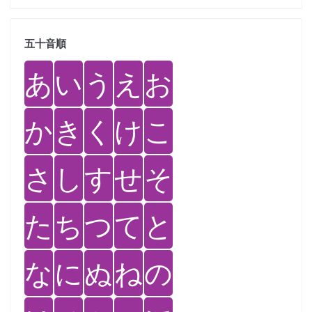
五十音順
あ
い
う
え
お
か
き
く
け
こ
さ
し
す
せ
そ
た
ち
つ
て
と
な
に
ぬ
ね
の