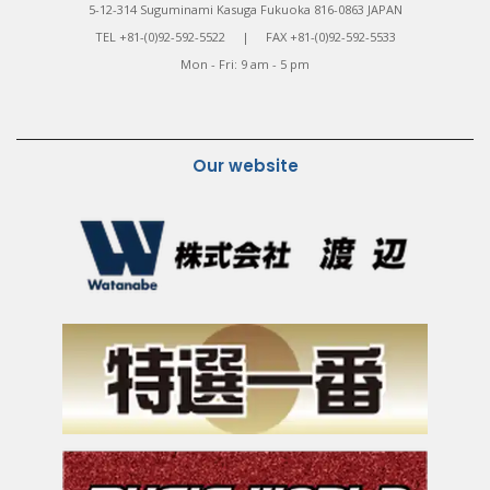
5-12-314 Suguminami Kasuga Fukuoka 816-0863 JAPAN
TEL +81-(0)92-592-5522 | FAX +81-(0)92-592-5533
Mon - Fri: 9 am - 5 pm
Our website