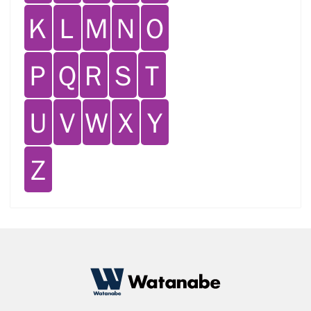
Ｋ
Ｌ
Ｍ
Ｎ
Ｏ
Ｐ
Ｑ
Ｒ
Ｓ
Ｔ
Ｕ
Ｖ
Ｗ
Ｘ
Ｙ
Ｚ