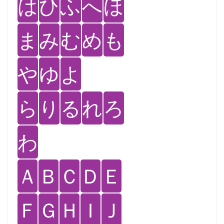
は
ひ
ふ
へ
ほ
ま
み
む
め
も
や
ゆ
よ
ら
り
る
れ
ろ
わ
Ａ
Ｂ
Ｃ
Ｄ
Ｅ
Ｆ
Ｇ
Ｈ
Ｉ
Ｊ