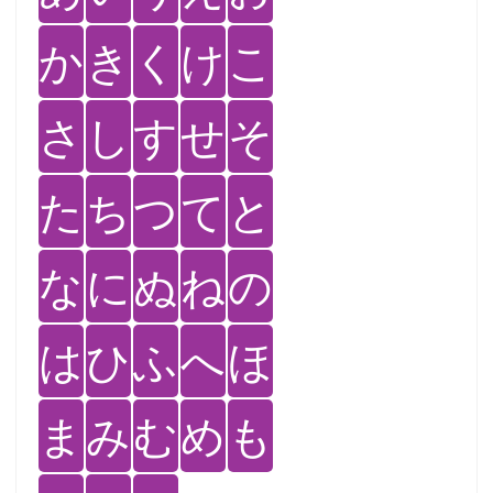
か
き
く
け
こ
さ
し
す
せ
そ
た
ち
つ
て
と
な
に
ぬ
ね
の
は
ひ
ふ
へ
ほ
ま
み
む
め
も