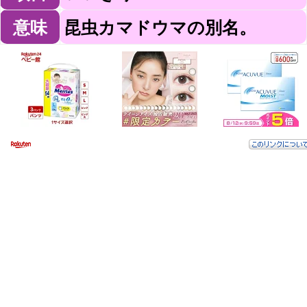
意味
昆虫カマドウマの別名。