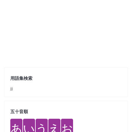
用語集検索
jjj
五十音順
あ
い
う
え
お