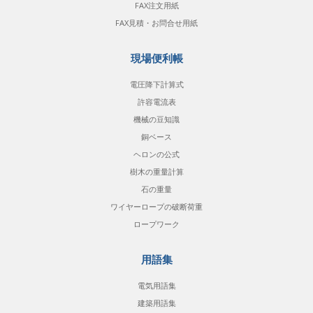
FAX注文用紙
FAX見積・お問合せ用紙
現場便利帳
電圧降下計算式
許容電流表
機械の豆知識
銅ベース
ヘロンの公式
樹木の重量計算
石の重量
ワイヤーロープの破断荷重
ロープワーク
用語集
電気用語集
建築用語集