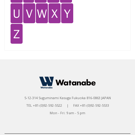
Ｕ
Ｖ
Ｗ
Ｘ
Ｙ
Ｚ
5-12-314 Suguminami Kasuga Fukuoka 816-0863 JAPAN
TEL +81-(0)92-592-5522 | FAX +81-(0)92-592-5533
Mon - Fri: 9 am - 5 pm