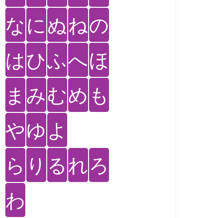
な
に
ぬ
ね
の
は
ひ
ふ
へ
ほ
ま
み
む
め
も
や
ゆ
よ
ら
り
る
れ
ろ
わ