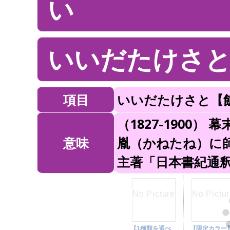
い
いいだたけさと
項目
いいだたけさと【
（1827-1900
意味
胤（かねたね）に
主著「日本書紀通