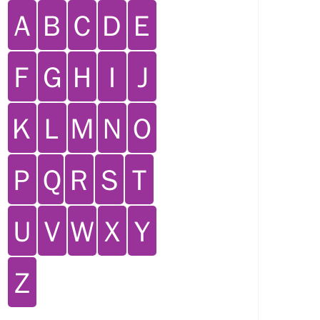
Ａ
Ｂ
Ｃ
Ｄ
Ｅ
Ｆ
Ｇ
Ｈ
Ｉ
Ｊ
Ｋ
Ｌ
Ｍ
Ｎ
Ｏ
Ｐ
Ｑ
Ｒ
Ｓ
Ｔ
Ｕ
Ｖ
Ｗ
Ｘ
Ｙ
Ｚ