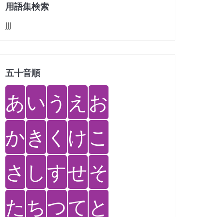
用語集検索
jjj
五十音順
あ
い
う
え
お
か
き
く
け
こ
さ
し
す
せ
そ
た
ち
つ
て
と