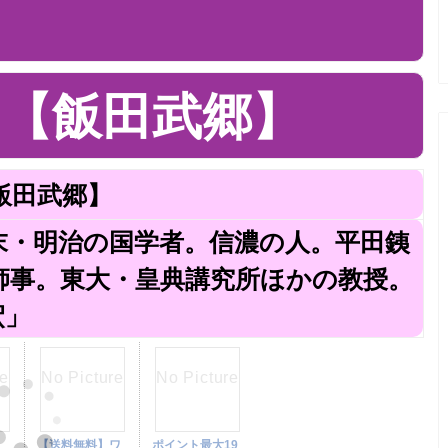
【飯田武郷】
飯田武郷】
） 幕末・明治の国学者。信濃の人。平田銕
師事。東大・皇典講究所ほかの教授。
釈」