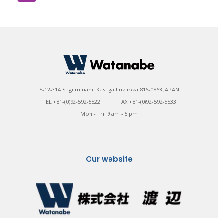
5-12-314 Suguminami Kasuga Fukuoka 816-0863 JAPAN
TEL +81-(0)92-592-5522 | FAX +81-(0)92-592-5533
Mon - Fri: 9 am - 5 pm
Our website