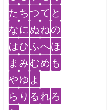
た
ち
つ
て
と
な
に
ぬ
ね
の
は
ひ
ふ
へ
ほ
ま
み
む
め
も
や
ゆ
よ
ら
り
る
れ
ろ