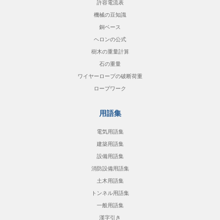
許容電流表
機械の豆知識
銅ベース
ヘロンの公式
樹木の重量計算
石の重量
ワイヤーロープの破断荷重
ロープワーク
用語集
電気用語集
建築用語集
設備用語集
消防設備用語集
土木用語集
トンネル用語集
一般用語集
漢字引き