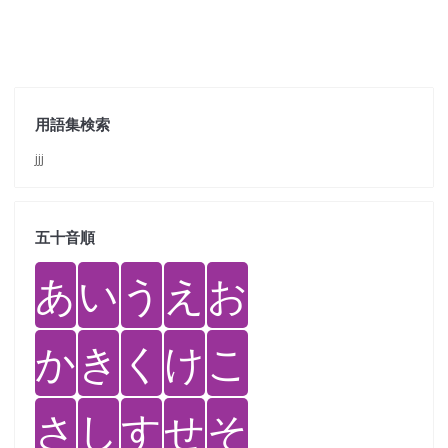
用語集検索
jjj
五十音順
あ
い
う
え
お
か
き
く
け
こ
さ
し
す
せ
そ