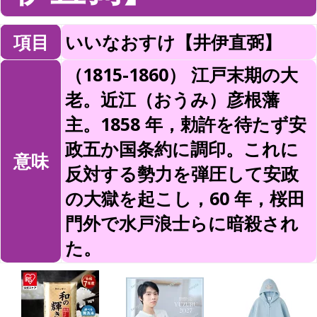
項目
いいなおすけ【井伊直弼】
（1815-1860） 江戸末期の大
老。近江（おうみ）彦根藩
主。1858 年，勅許を待たず安
政五か国条約に調印。これに
意味
反対する勢力を弾圧して安政
の大獄を起こし，60 年，桜田
門外で水戸浪士らに暗殺され
た。