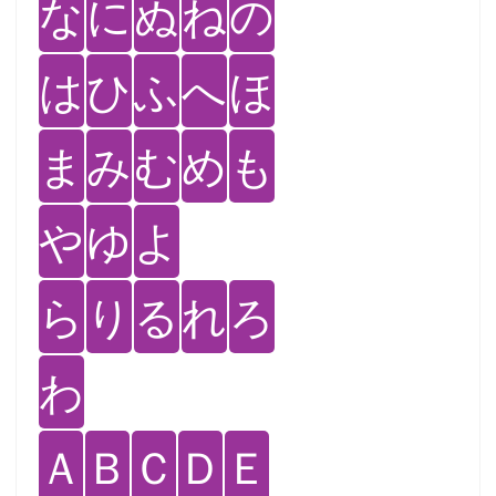
な
に
ぬ
ね
の
は
ひ
ふ
へ
ほ
ま
み
む
め
も
や
ゆ
よ
ら
り
る
れ
ろ
わ
Ａ
Ｂ
Ｃ
Ｄ
Ｅ