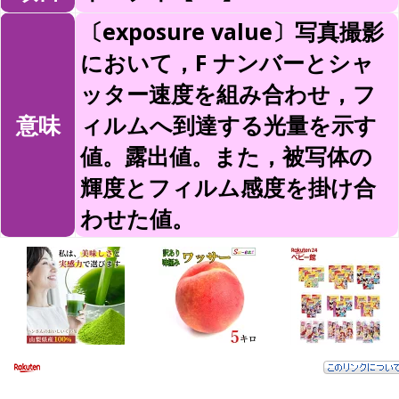
〔exposure value〕写真撮影
において，F ナンバーとシャ
ッター速度を組み合わせ，フ
意味
ィルムへ到達する光量を示す
値。露出値。また，被写体の
輝度とフィルム感度を掛け合
わせた値。