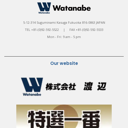
5-12-314 Suguminami Kasuga Fukuoka 816-0863 JAPAN
TEL +81-(0)92-592-5522 | FAX +81-(0)92-592-5533
Mon - Fri: 9 am - 5 pm
Our website