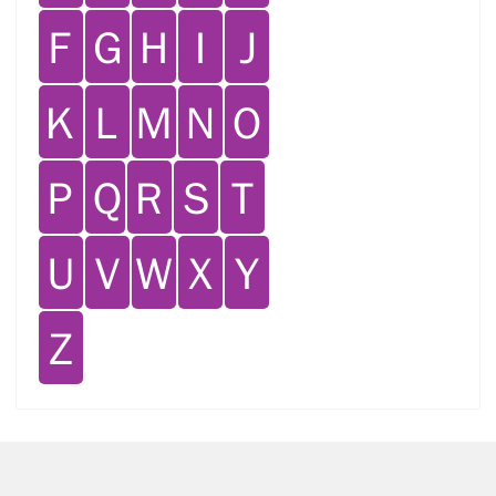
Ｆ
Ｇ
Ｈ
Ｉ
Ｊ
Ｋ
Ｌ
Ｍ
Ｎ
Ｏ
Ｐ
Ｑ
Ｒ
Ｓ
Ｔ
Ｕ
Ｖ
Ｗ
Ｘ
Ｙ
Ｚ