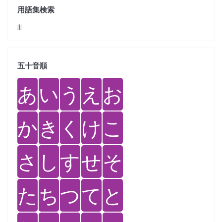
用語集検索
jjj
五十音順
あ
い
う
え
お
か
き
く
け
こ
さ
し
す
せ
そ
た
ち
つ
て
と