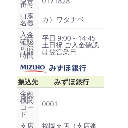
0171828
番号
口座
カ）ワタナベ
名義
入金
平日 9:00～14:45
確認
土日祝 ご入金確認
可能
は翌営業日
時間
振込先
みずほ銀行
金融
機関
0001
コー
ド
支店
福岡支店（支店番