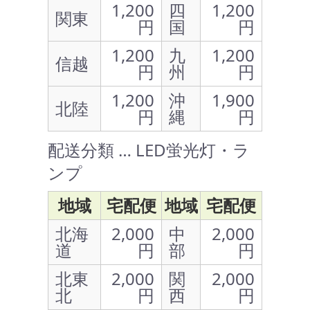
1,200
四
1,200
関東
円
国
円
1,200
九
1,200
信越
円
州
円
1,200
沖
1,900
北陸
円
縄
円
配送分類 … LED蛍光灯・ラ
ンプ
地域
宅配便
地域
宅配便
北海
2,000
中
2,000
道
円
部
円
北東
2,000
関
2,000
北
円
西
円