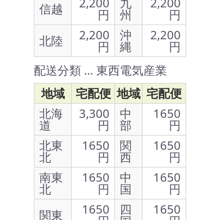
2,200
九
2,200
信越
円
州
円
2,200
沖
2,200
北陸
円
縄
円
配送分類 … 東西電気産業
地域
宅配便
地域
宅配便
北海
3,300
中
1650
道
円
部
円
北東
1650
関
1650
北
円
西
円
南東
1650
中
1650
北
円
国
円
1650
四
1650
関東