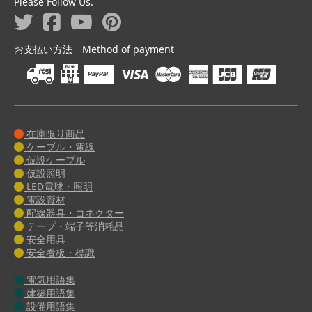
Please Follow Us.
お支払い方法 Method of payment
在庫限り商品
ケーブル・電線
仮設ケーブル
仮設照明
LED電球・照明
電設資材
配線器具・コネクター
テープ・端子等消耗品
安全用具
安全看板・標識
電気用語集
建築用語集
設備用語集