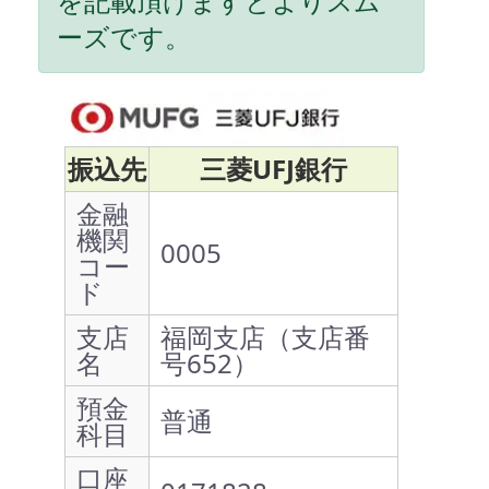
を記載頂けますとよりスム
ーズです。
振込先
三菱UFJ銀行
金融
機関
0005
コー
ド
支店
福岡支店（支店番
名
号652）
預金
普通
科目
口座