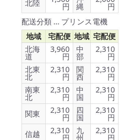
北陸
円
縄
円
配送分類 … プリンス電機
地域
宅配便
地域
宅配便
北海
3,960
中
2,310
道
円
部
円
北東
2,310
関
2,310
北
円
西
円
南東
2,310
中
2,310
北
円
国
円
2,310
四
2,310
関東
円
国
円
2,310
九
2,310
信越
円
州
円