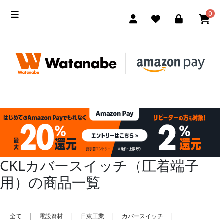
0
CKLカバースイッチ（圧着端子
用）の商品一覧
全て
|
電設資材
|
日東工業
|
カバースイッチ
|