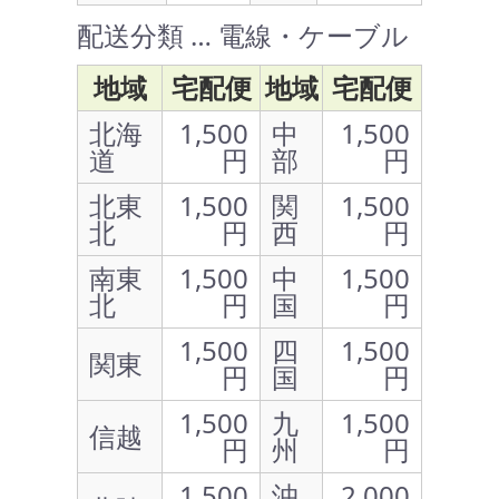
配送分類 … 電線・ケーブル
地域
宅配便
地域
宅配便
北海
1,500
中
1,500
道
円
部
円
北東
1,500
関
1,500
北
円
西
円
南東
1,500
中
1,500
北
円
国
円
1,500
四
1,500
関東
円
国
円
1,500
九
1,500
信越
円
州
円
1,500
沖
2,000