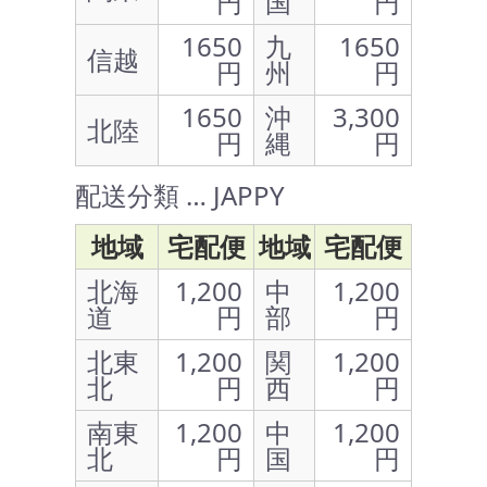
円
国
円
1650
九
1650
信越
円
州
円
1650
沖
3,300
北陸
円
縄
円
配送分類 … JAPPY
地域
宅配便
地域
宅配便
北海
1,200
中
1,200
道
円
部
円
北東
1,200
関
1,200
北
円
西
円
南東
1,200
中
1,200
北
円
国
円