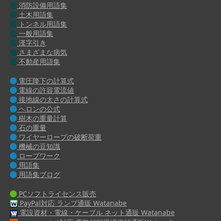
消防設備用語集
土木用語集
トンネル用語集
一般用語集
漢字引き
さまざまな病気
不動産用語集
電圧降下の計算式
電線の許容電流値
接地線の太さの計算式
ヘロンの公式
樹木の重量計算
石の重量
ワイヤーロープの破断荷重
機械の豆知識
ロープワーク
用語集
用語集ブログ
PCソフトライセンス販売
PayPal対応 ランプ通販 Watanabe
電設資材・電線・ケーブル ネット通販 Watanabe