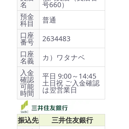
名
号660）
預金
普通
科目
口座
2634483
番号
口座
カ）ワタナベ
名義
入金
平日 9:00～14:45
確認
土日祝 ご入金確認
可能
は翌営業日
時間
振込先
三井住友銀行