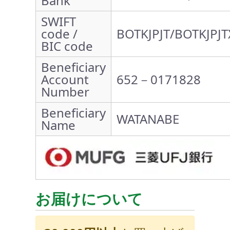
Bank
SWIFT
code /
BOTKJPJT/BOTKJPJT
BIC code
Beneficiary
Account
652－0171828
Number
Beneficiary
WATANABE
Name
お届けについて