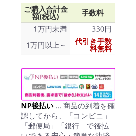
ご購入合計金
手数料
額(税込)
1万円未満
330円
代引き手数
1万円以上～
料無料
NP後払い
… 商品の到着を確
認してから、「コンビニ」
「郵便局」「銀行」で後払
いできる安心・簡単な決済