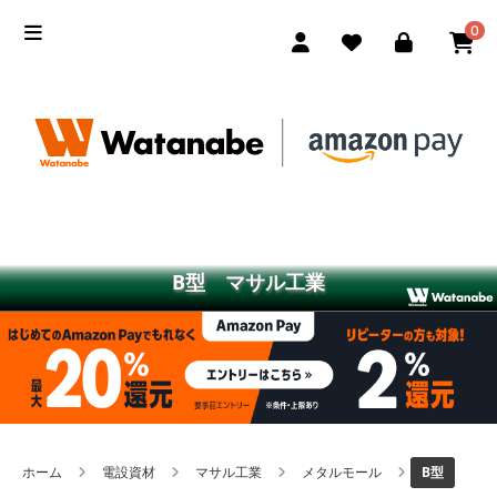
0
B型 マサル工業
ホーム
電設資材
マサル工業
メタルモール
B型