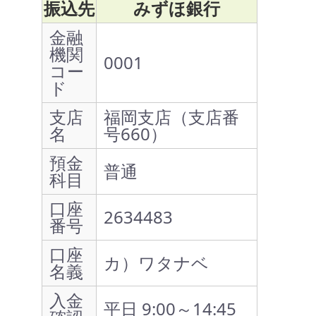
振込先
みずほ銀行
金融
機関
0001
コー
ド
支店
福岡支店（支店番
名
号660）
預金
普通
科目
口座
2634483
番号
口座
カ）ワタナベ
名義
入金
平日 9:00～14:45