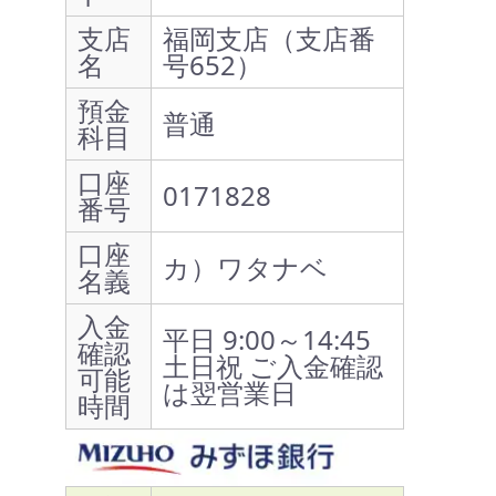
支店
福岡支店（支店番
名
号652）
預金
普通
科目
口座
0171828
番号
口座
カ）ワタナベ
名義
入金
平日 9:00～14:45
確認
土日祝 ご入金確認
可能
は翌営業日
時間