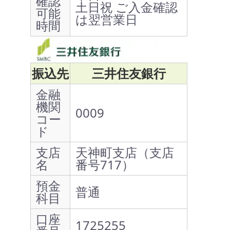
確認
土日祝 ご入金確認
可能
は翌営業日
時間
振込先
三井住友銀行
金融
機関
0009
コー
ド
支店
天神町支店（支店
名
番号717）
預金
普通
科目
口座
1725255