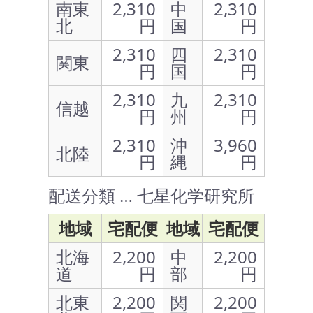
南東
2,310
中
2,310
北
円
国
円
2,310
四
2,310
関東
円
国
円
2,310
九
2,310
信越
円
州
円
2,310
沖
3,960
北陸
円
縄
円
配送分類 … 七星化学研究所
地域
宅配便
地域
宅配便
北海
2,200
中
2,200
道
円
部
円
北東
2,200
関
2,200