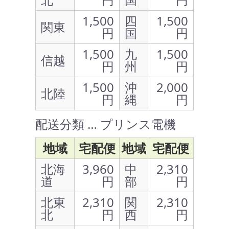
1,500
四
1,500
関東
円
国
円
1,500
九
1,500
信越
円
州
円
1,500
沖
2,000
北陸
円
縄
円
配送分類 … プリンス電機
地域
宅配便
地域
宅配便
北海
3,960
中
2,310
道
円
部
円
北東
2,310
関
2,310
北
円
西
円