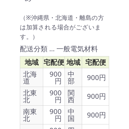
（※沖縄県・北海道・離島の方
は加算される場合がございま
す。）
配送分類 … 一般電気材料
地域
宅配便
地域
宅配便
北海
900
中
900円
道
円
部
北東
900
関
900円
北
円
西
南東
900
中
900円
北
円
国