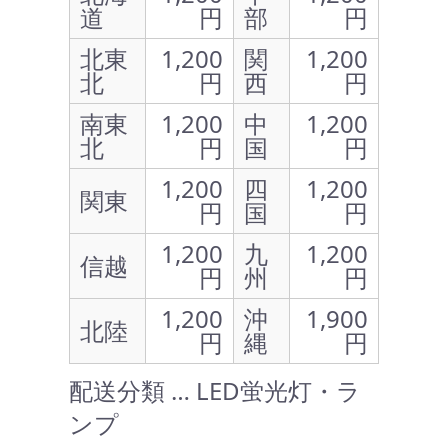
道
円
部
円
北東
1,200
関
1,200
北
円
西
円
南東
1,200
中
1,200
北
円
国
円
1,200
四
1,200
関東
円
国
円
1,200
九
1,200
信越
円
州
円
1,200
沖
1,900
北陸
円
縄
円
配送分類 … LED蛍光灯・ラ
ンプ