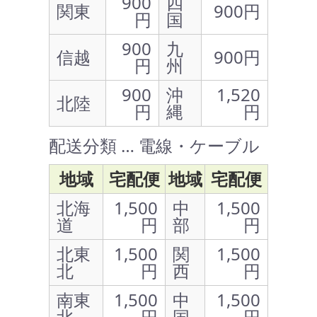
900
四
関東
900円
円
国
900
九
信越
900円
円
州
900
沖
1,520
北陸
円
縄
円
配送分類 … 電線・ケーブル
地域
宅配便
地域
宅配便
北海
1,500
中
1,500
道
円
部
円
北東
1,500
関
1,500
北
円
西
円
南東
1,500
中
1,500
北
円
国
円