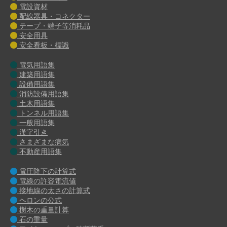
電設資材
配線器具・コネクター
テープ・端子等消耗品
安全用具
安全看板・標識
電気用語集
建築用語集
設備用語集
消防設備用語集
土木用語集
トンネル用語集
一般用語集
漢字引き
さまざまな病気
不動産用語集
電圧降下の計算式
電線の許容電流値
接地線の太さの計算式
ヘロンの公式
樹木の重量計算
石の重量