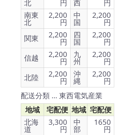
北
円
西
円
南東
2,200
中
2,200
北
円
国
円
2,200
四
2,200
関東
円
国
円
2,200
九
2,200
信越
円
州
円
2,200
沖
2,200
北陸
円
縄
円
配送分類 … 東西電気産業
地域
宅配便
地域
宅配便
北海
3,300
中
1650
道
円
部
円