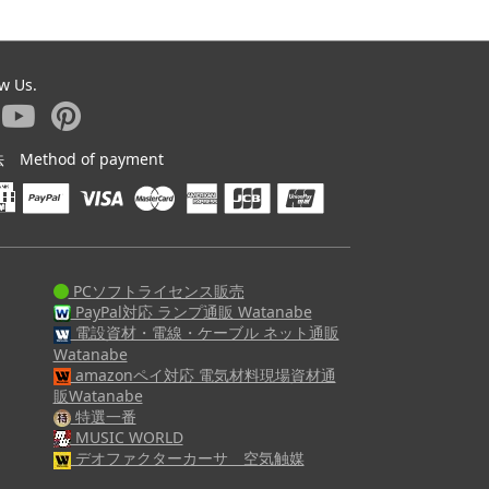
ow Us.
ethod of payment
PCソフトライセンス販売
PayPal対応 ランプ通販 Watanabe
電設資材・電線・ケーブル ネット通販
Watanabe
amazonペイ対応 電気材料現場資材通
販Watanabe
特選一番
MUSIC WORLD
デオファクターカーサ 空気触媒