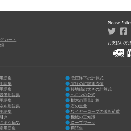
Please Foll
ジ
り
グカート
お支払い方法 M
録
用語集
電圧降下の計算式
用語集
電線の許容電流値
用語集
接地線の太さの計算式
設備用語集
ヘロンの公式
用語集
樹木の重量計算
ネル用語集
石の重量
用語集
ワイヤーロープの破断荷重
引き
機械の豆知識
ざまな病気
ロープワーク
産用語集
用語集