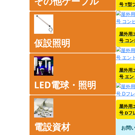
その他ケーブル
号 T型
屋外用
仮設照明
号 コ
屋外用
号 エン
LED電球・照明
屋外用
号 D
電設資材
お問い