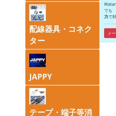
Wat
でも
力
で対
配線器具・コネク
メー
ター
JAPPY
テープ・端子等消