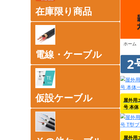
在庫限り商品
ホーム
電線・ケーブル
2
仮設ケーブル
屋外用
号 本体
屋外用