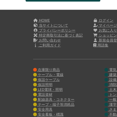
HOME
ログイン
当サイトについて
マイペー
プライバシーポリシー
お気に入
特定商取引法に基づく表記
ショッピン
お問い合わせ
新規会員登
ご利用ガイド
用語集
在庫限り商品
電気
ケーブル・電線
建築
仮設ケーブル
設備
仮設照明
消防
LED電球・照明
土木
電設資材
トン
配線器具・コネクター
一般
テープ・端子等消耗品
漢字
安全用具
さま
安全看板・標識
不動