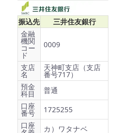
振込先
三井住友銀行
金融
機関
0009
コー
ド
支店
天神町支店（支店
名
番号717）
預金
普通
科目
口座
1725255
番号
口座
カ）ワタナベ
名義