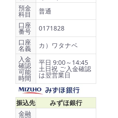
預金
普通
科目
口座
0171828
番号
口座
カ）ワタナベ
名義
入金
平日 9:00～14:45
確認
土日祝 ご入金確認
可能
は翌営業日
時間
振込先
みずほ銀行
金融