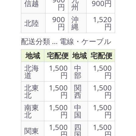
信越
900円
円
州
900
沖
1,520
北陸
円
縄
円
配送分類 … 電線・ケーブル
地域
宅配便
地域
宅配便
北海
1,500
中
1,500
道
円
部
円
北東
1,500
関
1,500
北
円
西
円
南東
1,500
中
1,500
北
円
国
円
1,500
四
1,500
関東
円
国
円