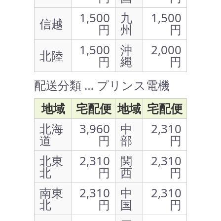
1,500
九
1,500
信越
円
州
円
1,500
沖
2,000
北陸
円
縄
円
配送分類 … プリンス電機
地域
宅配便
地域
宅配便
北海
3,960
中
2,310
道
円
部
円
北東
2,310
関
2,310
北
円
西
円
南東
2,310
中
2,310
北
円
国
円