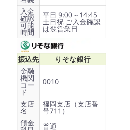
入金
平日 9:00～14:45
確認
土日祝 ご入金確認
可能
は翌営業日
時間
振込先
りそな銀行
金融
機関
0010
コー
ド
支店
福岡支店（支店番
名
号711）
預金
普通
科目