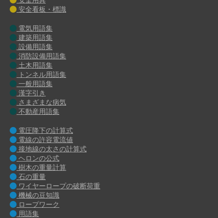
安全看板・標識
電気用語集
建築用語集
設備用語集
消防設備用語集
土木用語集
トンネル用語集
一般用語集
漢字引き
さまざまな病気
不動産用語集
電圧降下の計算式
電線の許容電流値
接地線の太さの計算式
ヘロンの公式
樹木の重量計算
石の重量
ワイヤーロープの破断荷重
機械の豆知識
ロープワーク
用語集