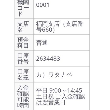
機関
0001
コー
ド
支店
福岡支店（支店番
名
号660）
預金
普通
科目
口座
2634483
番号
口座
カ）ワタナベ
名義
入金
平日 9:00～14:45
確認
土日祝 ご入金確認
可能
は翌営業日
時間