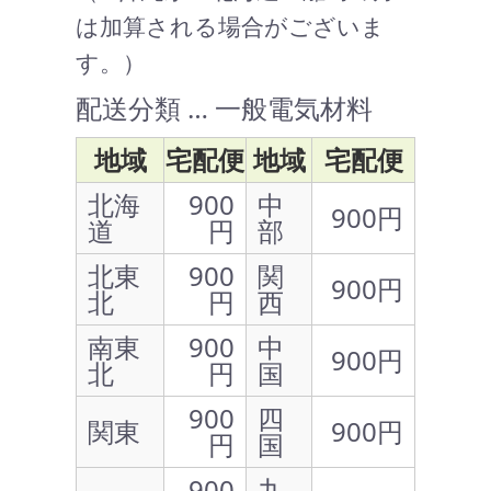
は加算される場合がございま
す。）
配送分類 … 一般電気材料
地域
宅配便
地域
宅配便
北海
900
中
900円
道
円
部
北東
900
関
900円
北
円
西
南東
900
中
900円
北
円
国
900
四
関東
900円
円
国
900
九