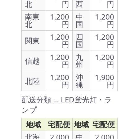
北
円
西
円
南東
1,200
中
1,200
北
円
国
円
1,200
四
1,200
関東
円
国
円
1,200
九
1,200
信越
円
州
円
1,200
沖
1,900
北陸
円
縄
円
配送分類 … LED蛍光灯・ラ
ンプ
地域
宅配便
地域
宅配便
北海
2,000
中
2,000