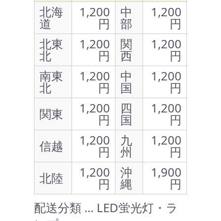
北海
1,200
中
1,200
道
円
部
円
北東
1,200
関
1,200
北
円
西
円
南東
1,200
中
1,200
北
円
国
円
1,200
四
1,200
関東
円
国
円
1,200
九
1,200
信越
円
州
円
1,200
沖
1,900
北陸
円
縄
円
配送分類 … LED蛍光灯・ラ