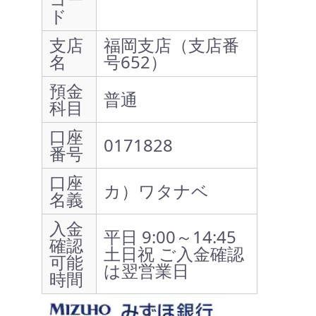
ド
支店
福岡支店（支店番
名
号652）
預金
普通
科目
口座
0171828
番号
口座
カ）ワタナベ
名義
入金
平日 9:00～14:45
確認
土日祝 ご入金確認
可能
は翌営業日
時間