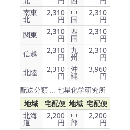
北
円
西
円
南東
2,310
中
2,310
北
円
国
円
2,310
四
2,310
関東
円
国
円
2,310
九
2,310
信越
円
州
円
2,310
沖
3,960
北陸
円
縄
円
配送分類 … 七星化学研究所
地域
宅配便
地域
宅配便
北海
2,200
中
2,200
道
円
部
円