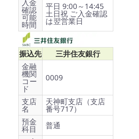
入金
平日 9:00～14:45
確認
土日祝 ご入金確認
可能
は翌営業日
時間
振込先
三井住友銀行
金融
機関
0009
コー
ド
支店
天神町支店（支店
名
番号717）
預金
普通
科目