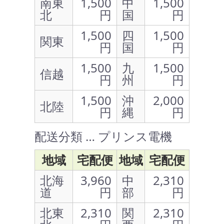
南東
1,500
中
1,500
北
円
国
円
1,500
四
1,500
関東
円
国
円
1,500
九
1,500
信越
円
州
円
1,500
沖
2,000
北陸
円
縄
円
配送分類 … プリンス電機
地域
宅配便
地域
宅配便
北海
3,960
中
2,310
道
円
部
円
北東
2,310
関
2,310