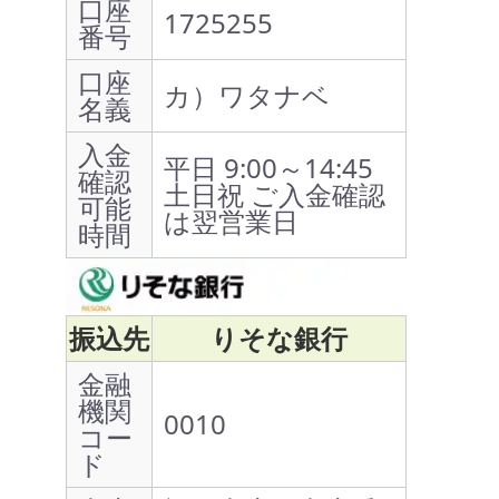
口座
1725255
番号
口座
カ）ワタナベ
名義
入金
平日 9:00～14:45
確認
土日祝 ご入金確認
可能
は翌営業日
時間
振込先
りそな銀行
金融
機関
0010
コー
ド