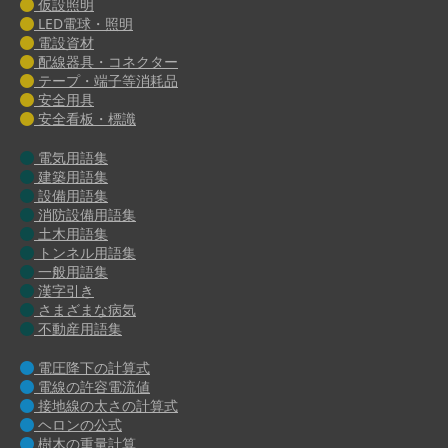
仮設照明
LED電球・照明
電設資材
配線器具・コネクター
テープ・端子等消耗品
安全用具
安全看板・標識
電気用語集
建築用語集
設備用語集
消防設備用語集
土木用語集
トンネル用語集
一般用語集
漢字引き
さまざまな病気
不動産用語集
電圧降下の計算式
電線の許容電流値
接地線の太さの計算式
ヘロンの公式
樹木の重量計算