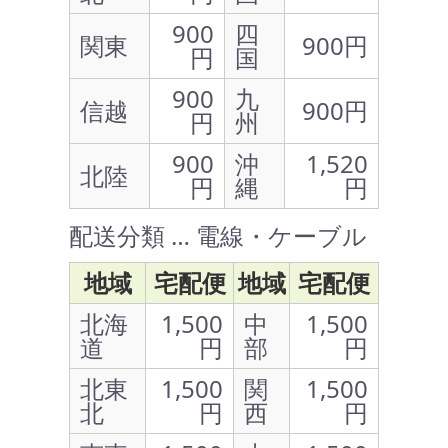
900
四
関東
900円
円
国
900
九
信越
900円
円
州
900
沖
1,520
北陸
円
縄
円
配送分類 … 電線・ケーブル
地域
宅配便
地域
宅配便
北海
1,500
中
1,500
道
円
部
円
北東
1,500
関
1,500
北
円
西
円