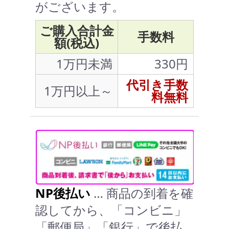
がございます。
ご購入合計金
手数料
額(税込)
1万円未満
330円
代引き手数
1万円以上～
料無料
NP後払い
… 商品の到着を確
認してから、「コンビニ」
「郵便局」「銀行」で後払