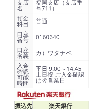
支店
福岡支店（支店番
名
号711）
預金
普通
科目
口座
0160640
番号
口座
カ）ワタナベ
名義
入金
平日 9:00～14:45
確認
土日祝 ご入金確認
可能
は翌営業日
時間
振込先
楽天銀行