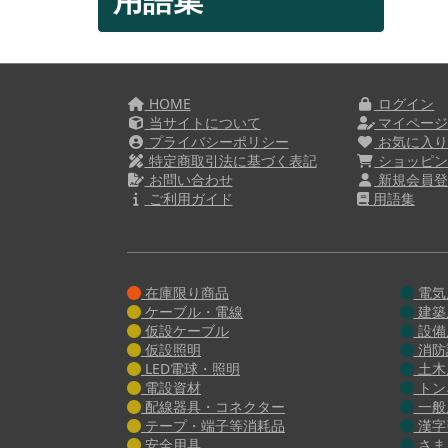
HOME
ログイン
当サイトについて
マイペー
プライバシーポリシー
お気に入
特定商取引法に基づく表記
ショッピン
お問い合わせ
新規会員登
ご利用ガイド
用語集
在庫限り商品
電気
ケーブル・電線
建築
仮設ケーブル
設備
仮設照明
消防
LED電球・照明
土木
電設資材
トン
配線器具・コネクター
一般
テープ・端子等消耗品
漢字
安全用具
さま