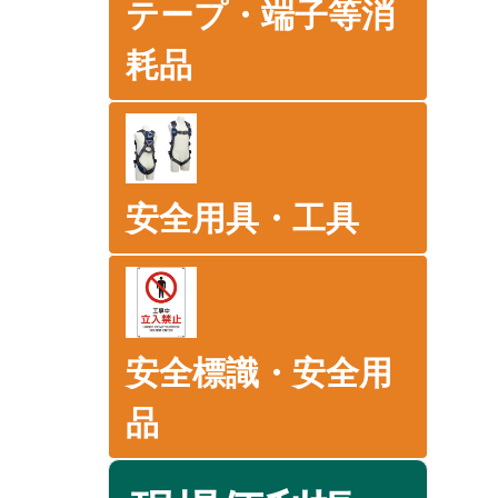
テープ・端子等消
耗品
安全用具・工具
安全標識・安全用
品