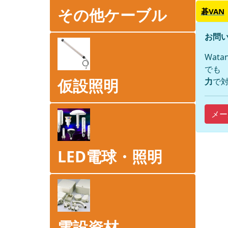
その他ケーブル
碁VAN
お問い
Wat
でも
仮設照明
力
で対
メー
LED電球・照明
電設資材