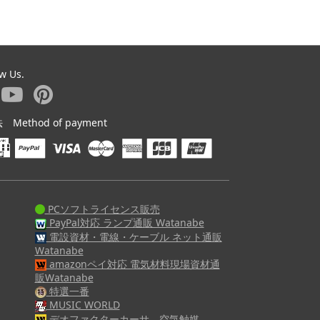
ow Us.
ethod of payment
PCソフトライセンス販売
PayPal対応 ランプ通販 Watanabe
電設資材・電線・ケーブル ネット通販
Watanabe
amazonペイ対応 電気材料現場資材通
販Watanabe
特選一番
MUSIC WORLD
デオファクターカーサ 空気触媒