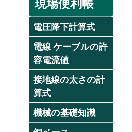
現場便利帳
電圧降下計算式
電線 ケーブルの許
容電流値
接地線の太さの計
算式
機械の基礎知識