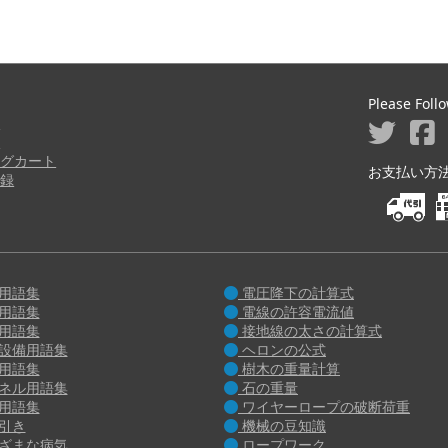
Please Foll
ジ
り
グカート
お支払い方法 M
録
用語集
電圧降下の計算式
用語集
電線の許容電流値
用語集
接地線の太さの計算式
設備用語集
ヘロンの公式
用語集
樹木の重量計算
ネル用語集
石の重量
用語集
ワイヤーロープの破断荷重
引き
機械の豆知識
ざまな病気
ロープワーク