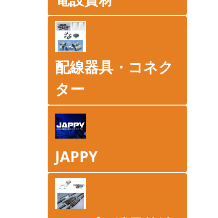
配線器具・コネク
ター
JAPPY