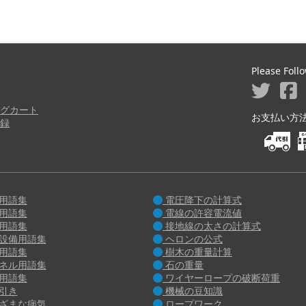
Please Foll
ジ
り
グカート
お支払い方法 M
録
用語集
電圧降下の計算式
用語集
電線の許容電流値
用語集
接地線の太さの計算式
設備用語集
ヘロンの公式
用語集
樹木の重量計算
ネル用語集
石の重量
用語集
ワイヤーロープの破断荷重
引き
機械の豆知識
ざまな病気
ロープワーク