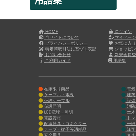
HOME
ログイン
当サイトについて
マイペー
プライバシーポリシー
お気に入
特定商取引法に基づく表記
ショッピン
お問い合わせ
新規会員登
ご利用ガイド
用語集
在庫限り商品
電気
ケーブル・電線
建築
仮設ケーブル
設備
仮設照明
消防
LED電球・照明
土木
電設資材
トン
配線器具・コネクター
一般
テープ・端子等消耗品
漢字
安全用具
さま