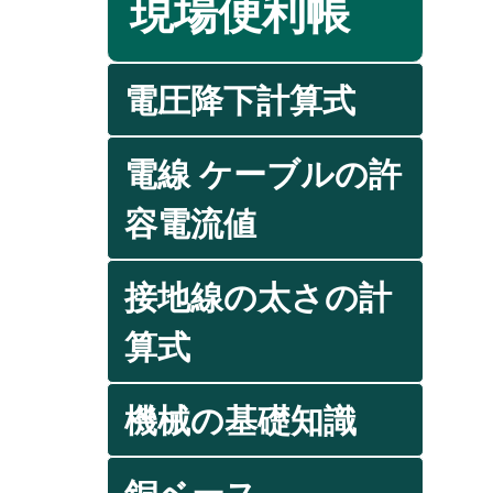
現場便利帳
電圧降下計算式
電線 ケーブルの許
容電流値
接地線の太さの計
算式
機械の基礎知識