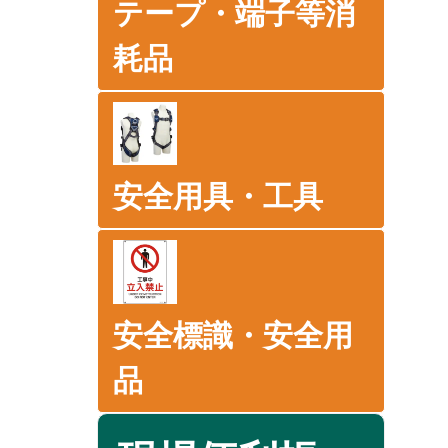
テープ・端子等消
耗品
安全用具・工具
安全標識・安全用
品