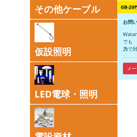
その他ケーブル
GB-20
お問い
Wat
でも
仮設照明
力
で対
メー
LED電球・照明
電設資材