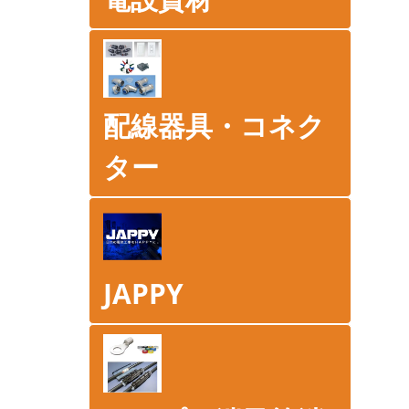
配線器具・コネク
ター
JAPPY