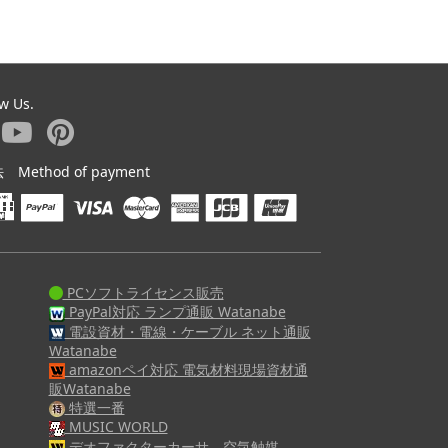
ow Us.
ethod of payment
PCソフトライセンス販売
PayPal対応 ランプ通販 Watanabe
電設資材・電線・ケーブル ネット通販
Watanabe
amazonペイ対応 電気材料現場資材通
販Watanabe
特選一番
MUSIC WORLD
デオファクターカーサ 空気触媒