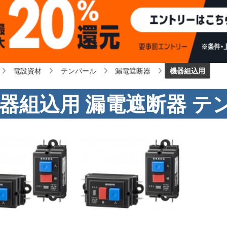
電設資材
テンパール
漏電遮断器
機器組込用
器組込用 漏電遮断器 テ