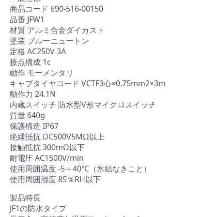
商品コード 690-516-00150
品番 JFW1
材質 アルミ合金ダイカスト
塗装 ブルーニュートン
定格 AC250V 3A
接点構成 1c
動作 モーメンタリ
キャブタイヤコード VCTF3心×0.75mm2×3m
動作力 24.1N
内蔵スイッチ 防水型V形マイクロスイッチ
質量 640g
保護構造 IP67
絶縁抵抗 DC500V5MΩ以上
接触抵抗 300mΩ以下
耐電圧 AC1500V/min
使用周囲温度 -5～40℃（氷結なきこと）
使用周囲湿度 85％RH以下
製品特長
JF1の防水タイプ