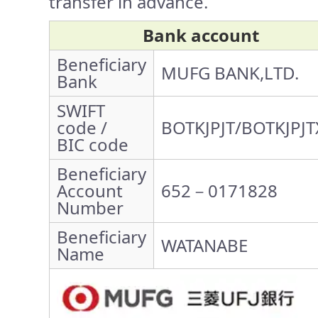
transfer in advance.
Bank account
Beneficiary
MUFG BANK,LTD.
Bank
SWIFT
code /
BOTKJPJT/BOTKJPJT
BIC code
Beneficiary
Account
652－0171828
Number
Beneficiary
WATANABE
Name