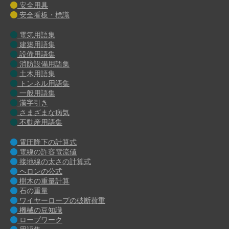
安全用具
安全看板・標識
電気用語集
建築用語集
設備用語集
消防設備用語集
土木用語集
トンネル用語集
一般用語集
漢字引き
さまざまな病気
不動産用語集
電圧降下の計算式
電線の許容電流値
接地線の太さの計算式
ヘロンの公式
樹木の重量計算
石の重量
ワイヤーロープの破断荷重
機械の豆知識
ロープワーク