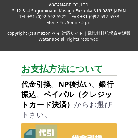
WATANABE CO.,LTD.
5-12-314 Suguminami Kasuga Fukuoka 816-0863 JAPAN
TEL +81-(0)92-592-5522 | FAX +81-(0)92-592-5533
Mon - Fri: 9 am - 5 pm
copyright (c) amazon ペイ 対応サイト｜電気材料現場資材通販
Watanabe all rights reserved.
お支払方法について
代金引換
、
NP後払い
、
銀行
振込
、
ペイパル（クレジッ
トカード決済）
からお選び
下さい。