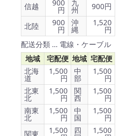
900
九
信越
900円
円
州
900
沖
1,520
北陸
円
縄
円
配送分類 … 電線・ケーブル
地域
宅配便
地域
宅配便
北海
1,500
中
1,500
道
円
部
円
北東
1,500
関
1,500
北
円
西
円
南東
1,500
中
1,500
北
円
国
円
1,500
四
1,500
関東