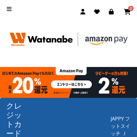
0
クレ
ジッ
JAPPY フ
トカ
ットスイ
ード
ッチ Ｊ