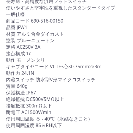
長寿命・高精度な汎用フットスイッチ
使いやすさと堅牢性を重視したスタンダードタイプ
一般仕様
商品コード 690-516-00150
品番 JFW1
材質 アルミ合金ダイカスト
塗装 ブルーニュートン
定格 AC250V 3A
接点構成 1c
動作 モーメンタリ
キャブタイヤコード VCTF3心×0.75mm2×3m
動作力 24.1N
内蔵スイッチ 防水型V形マイクロスイッチ
質量 640g
保護構造 IP67
絶縁抵抗 DC500V5MΩ以上
接触抵抗 300mΩ以下
耐電圧 AC1500V/min
使用周囲温度 -5～40℃（氷結なきこと）
使用周囲湿度 85％RH以下