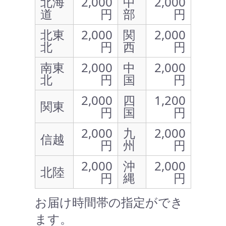
北海
2,000
中
2,000
道
円
部
円
北東
2,000
関
2,000
北
円
西
円
南東
2,000
中
2,000
北
円
国
円
2,000
四
1,200
関東
円
国
円
2,000
九
2,000
信越
円
州
円
2,000
沖
2,000
北陸
円
縄
円
お届け時間帯の指定ができ
ます。