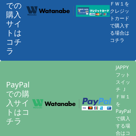
での
ＦＷ１を
クレジッ
購入
トカード
サイ
で購入す
トは
る場合は
コチ
コチラ
ラ
JAPPY
フット
スイッ
PayPal
チ Ｊ
での購
ＦＷ１
入サイ
を
トはコ
PayPal
で購入
チラ
する場
合はコ