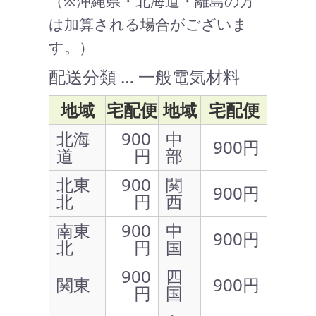
（※沖縄県・北海道・離島の方
は加算される場合がございま
す。）
配送分類 … 一般電気材料
地域
宅配便
地域
宅配便
北海
900
中
900円
道
円
部
北東
900
関
900円
北
円
西
南東
900
中
900円
北
円
国
900
四
関東
900円
円
国