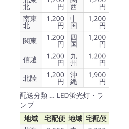
北
円
西
円
南東
1,200
中
1,200
北
円
国
円
1,200
四
1,200
関東
円
国
円
1,200
九
1,200
信越
円
州
円
1,200
沖
1,900
北陸
円
縄
円
配送分類 … LED蛍光灯・ラ
ンプ
地域
宅配便
地域
宅配便