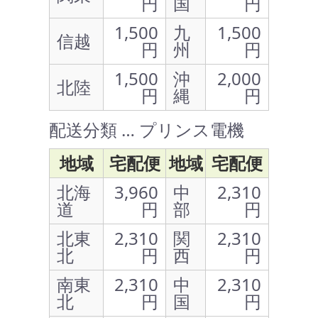
円
国
円
1,500
九
1,500
信越
円
州
円
1,500
沖
2,000
北陸
円
縄
円
配送分類 … プリンス電機
地域
宅配便
地域
宅配便
北海
3,960
中
2,310
道
円
部
円
北東
2,310
関
2,310
北
円
西
円
南東
2,310
中
2,310
北
円
国
円