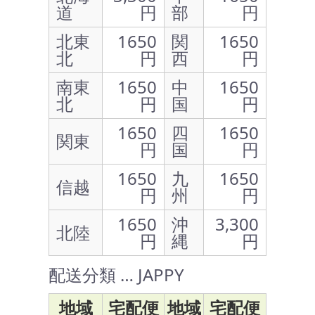
道
円
部
円
北東
1650
関
1650
北
円
西
円
南東
1650
中
1650
北
円
国
円
1650
四
1650
関東
円
国
円
1650
九
1650
信越
円
州
円
1650
沖
3,300
北陸
円
縄
円
配送分類 … JAPPY
地域
宅配便
地域
宅配便