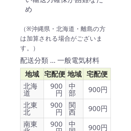
め
（※沖縄県・北海道・離島の方
は加算される場合がございま
す。）
配送分類 … 一般電気材料
地域
宅配便
地域
宅配便
北海
900
中
900円
道
円
部
北東
900
関
900円
北
円
西
南東
900
中
900円
北
円
国