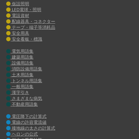
仮設照明
LED電球・照明
電設資材
配線器具・コネクター
テープ・端子等消耗品
安全用具
安全看板・標識
電気用語集
建築用語集
設備用語集
消防設備用語集
土木用語集
トンネル用語集
一般用語集
漢字引き
さまざまな病気
不動産用語集
電圧降下の計算式
電線の許容電流値
接地線の太さの計算式
ヘロンの公式