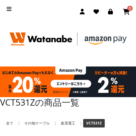
0
VCT531Zの商品一覧
全て
|
その他ケーブル
|
倉茂電工
|
VCT531Z