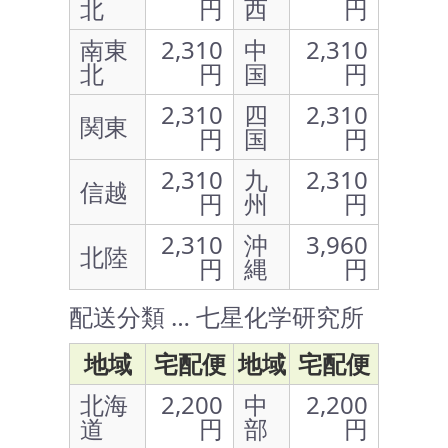
北
円
西
円
南東
2,310
中
2,310
北
円
国
円
2,310
四
2,310
関東
円
国
円
2,310
九
2,310
信越
円
州
円
2,310
沖
3,960
北陸
円
縄
円
配送分類 … 七星化学研究所
地域
宅配便
地域
宅配便
北海
2,200
中
2,200
道
円
部
円