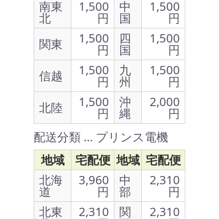
南東
1,500
中
1,500
北
円
国
円
1,500
四
1,500
関東
円
国
円
1,500
九
1,500
信越
円
州
円
1,500
沖
2,000
北陸
円
縄
円
配送分類 … プリンス電機
地域
宅配便
地域
宅配便
北海
3,960
中
2,310
道
円
部
円
北東
2,310
関
2,310