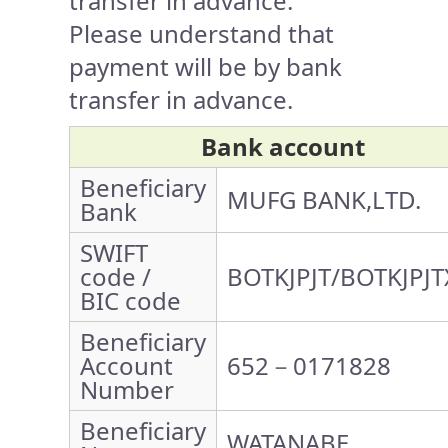
transfer in advance.
Please understand that
payment will be by bank
transfer in advance.
Bank account
Beneficiary
MUFG BANK,LTD.
Bank
SWIFT
code /
BOTKJPJT/BOTKJPJT
BIC code
Beneficiary
Account
652－0171828
Number
Beneficiary
WATANABE