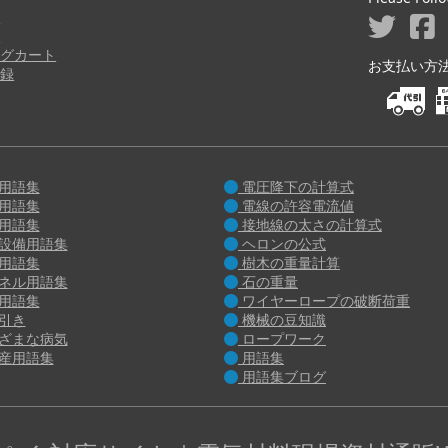
ジ
り
グカート
お支払い方法 M
録
用語集
電圧降下の計算式
用語集
電線の許容電流値
用語集
接地線の太さの計算式
設備用語集
ヘロンの公式
用語集
樹木の重量計算
ネル用語集
石の重量
用語集
ワイヤーロープの破断荷重
引き
機械の豆知識
ざまな病気
ロープワーク
産用語集
用語集
用語集ブログ