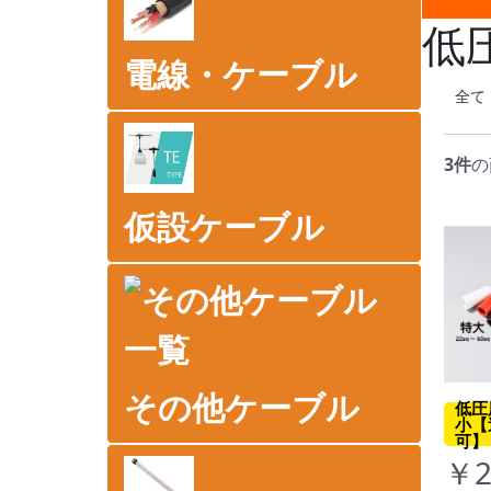
低
電線・ケーブル
全て
3件
の
仮設ケーブル
その他ケーブル
低圧
小【
可】
￥2