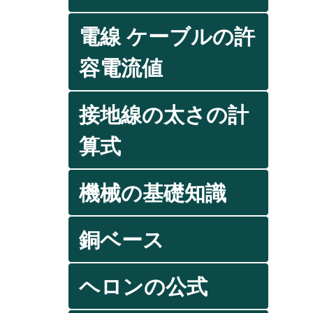
電線 ケーブルの許
容電流値
接地線の太さの計
算式
機械の基礎知識
銅ベース
ヘロンの公式