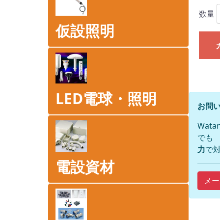
数量
仮設照明
LED電球・照明
お問い
Wat
でも
力
で対
電設資材
メー