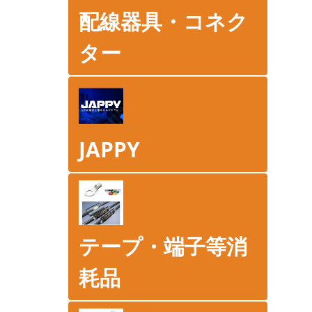
配線器具・コネク
ター
JAPPY
テープ・端子等消
耗品