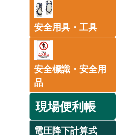
安全用具・工具
安全標識・安全用
品
現場便利帳
電圧降下計算式