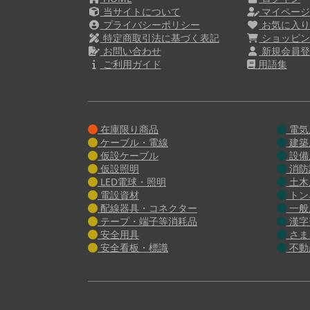
当サイトについて
マイペー
プライバシーポリシー
お気に入
特定商取引法に基づく表記
ショッピン
お問い合わせ
新規会員登
ご利用ガイド
用語集
在庫限り商品
電気
ケーブル・電線
建築
仮設ケーブル
設備
仮設照明
消防
LED電球・照明
土木
電設資材
トン
配線器具・コネクター
一般
テープ・端子等消耗品
漢字
安全用具
さま
安全看板・標識
不動