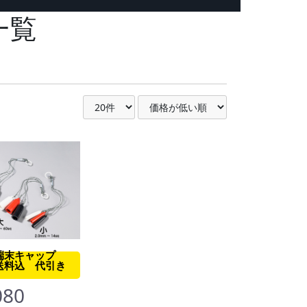
一覧
端末キャップ
送料込 代引き
080