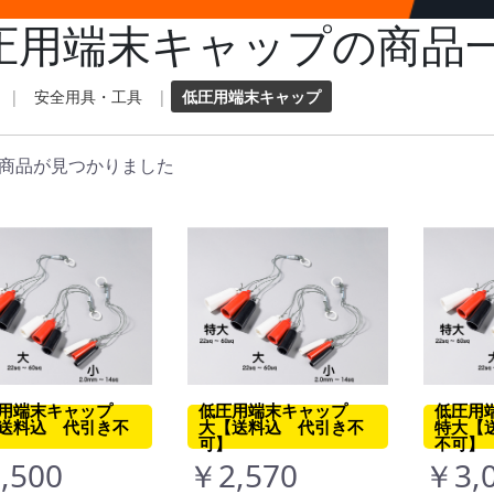
圧用端末キャップの商品
|
安全用具・工具
|
低圧用端末キャップ
商品が見つかりました
用端末キャップ
低圧用端末キャップ
低圧用
送料込 代引き不
大【送料込 代引き不
特大【
可】
不可】
,500
￥2,570
￥3,